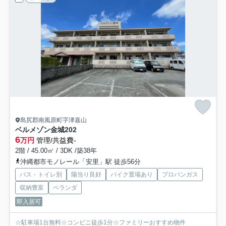
島尻郡南風原町字津嘉山
ベルメゾン金城
202
6
万円
管理/共益費-
2階 / 45.00㎡ / 3DK /築38年
沖縄都市モノレール「安里」駅 徒歩56分
バス・トイレ別
陽当り良好
バイク置場あり
プロパンガス
収納豊富
ベランダ
即入居可
☆駐車場1台無料☆コンビニ徒歩1分☆ファミリーおすすめ物件