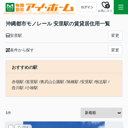
0
ログイン
お気に入り
沖縄都市モノレール 安里駅の賃貸居住用一覧
安里駅
変更
条件から探す
変更
おすすめの駅
赤嶺駅
/
首里駅
/
奥武山公園駅
/
旭橋駅
/
安里駅
/
牧志駅
/
壺川駅
/
小禄駅
1
件
アパート