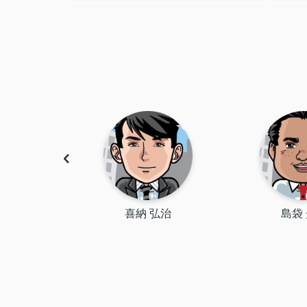
有香
喜納 弘治
島袋