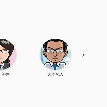
 美香
大濱 礼人
松原