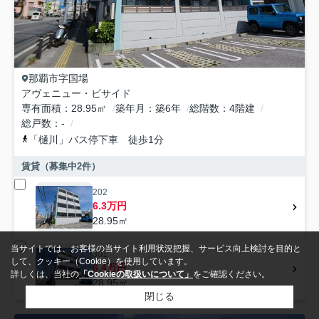
那覇市
字国場
アヴェニュー・ビサイド
専有面積
28.95㎡
築年月
築6年
総階数
4階建
総戸数
-
「樋川」バス停下車 徒歩1分
賃貸（募集中
2
件）
202
6.3万円
28.95㎡
当サイトでは、お客様の当サイト利用状況把握、サービス向上検討を目的と
301
して、クッキー（Cookie）を使用しています。
6.4万円
詳しくは、当社の
「Cookieの取扱いについて」
をご確認ください。
28.95㎡
閉じる