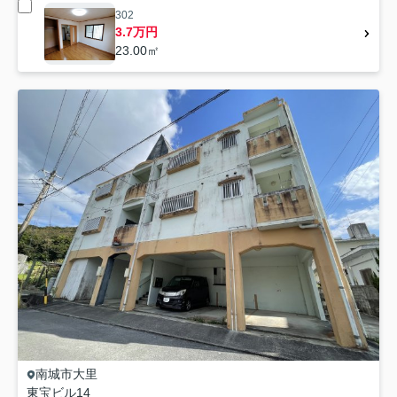
302
3.7万円
23.00㎡
南城市
大里
東宝ビル14