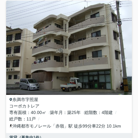
糸満市
字照屋
コーポカトレア
専有面積
40.00㎡
築年月
築25年
総階数
4階建
総戸数
11戸
沖縄都市モノレール
「
赤嶺
」駅 徒歩99分車22分 10.1km
賃貸（募集中
1
件）