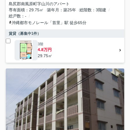
島尻郡南風原町字山川のアパート
専有面積
29.75㎡
築年月
築25年
総階数
3階建
総戸数
-
沖縄都市モノレール
「
首里
」駅 徒歩65分
賃貸（募集中
1
件）
3階
4.8万円
29.75㎡