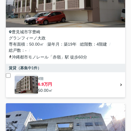
豊見城市
字豊崎
グランフィーノ大政
専有面積
50.00㎡
築年月
築19年
総階数
4階建
総戸数
-
沖縄都市モノレール
「
赤嶺
」駅 徒歩60分
賃貸（募集中
1
件）
4階
6.9万円
50.00㎡