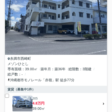
糸満市
西崎町
メゾンひとし
専有面積
39.00㎡
築年月
築36年
総階数
3階建
総戸数
-
沖縄都市モノレール
「
赤嶺
」駅 徒歩77分
賃貸（募集中
1
件）
305
4.8万円
39.00㎡