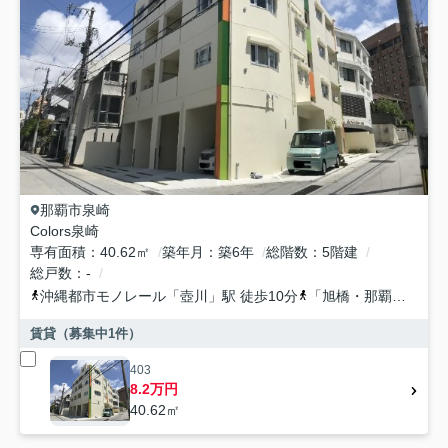
那覇市
泉崎
Colors泉崎
専有面積
40.62㎡
築年月
築6年
総階数
5階建
総戸数
-
沖縄都市モノレール
「
壺川
」駅 徒歩10分
「旭橋・那覇バスターミナルバス停」バス停下車 徒歩4分
賃貸（募集中
1
件）
403
8.2万円
40.62㎡