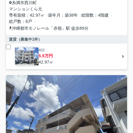
糸満市
西川町
マンションくら元
専有面積
42.97㎡
築年月
築38年
総階数
4階建
総戸数
8戸
沖縄都市モノレール
「
赤嶺
」駅 徒歩89分
賃貸（募集中
1
件）
402
5.5万円
42.97㎡