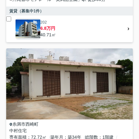
賃貸（募集中
1
件）
202
6.8万円
40.71㎡
糸満市
西崎町
中村住宅
専有面積
72.72㎡
築年月
築34年
総階数
1階建