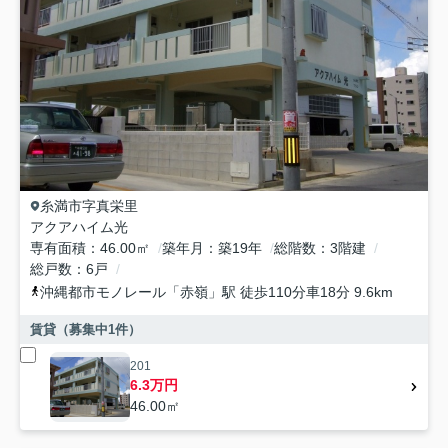
糸満市
字真栄里
アクアハイム光
専有面積
46.00㎡
築年月
築19年
総階数
3階建
総戸数
6戸
沖縄都市モノレール
「
赤嶺
」駅 徒歩110分車18分 9.6km
賃貸（募集中
1
件）
201
6.3万円
46.00㎡