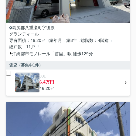
島尻郡八重瀬町
字後原
グランディール
専有面積
46.20㎡
築年月
築3年
総階数
4階建
総戸数
11戸
沖縄都市モノレール
「
首里
」駅 徒歩129分
賃貸（募集中
1
件）
301
6.4万円
46.20㎡