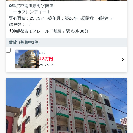
島尻郡南風原町
字照屋
コーポフレンディーⅠ
専有面積
29.75㎡
築年月
築26年
総階数
4階建
総戸数
-
沖縄都市モノレール
「
旭橋
」駅 徒歩80分
賃貸（募集中
1
件）
4-G
4.3万円
29.75㎡