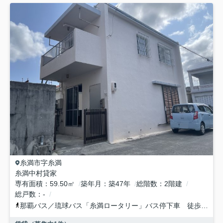
糸満市
字糸満
糸満中村貸家
専有面積
59.50㎡
築年月
築47年
総階数
2階建
総戸数
-
那覇バス／琉球バス「糸満ロータリー」バス停下車 徒歩1分