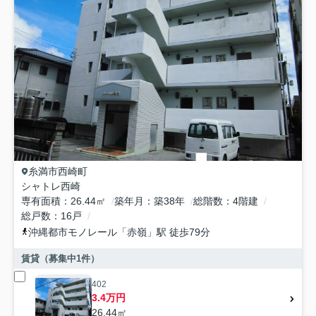
糸満市
西崎町
シャトレ西崎
専有面積
26.44㎡
築年月
築38年
総階数
4階建
総戸数
16戸
沖縄都市モノレール
「
赤嶺
」駅 徒歩79分
賃貸（募集中
1
件）
402
3.4万円
26.44㎡