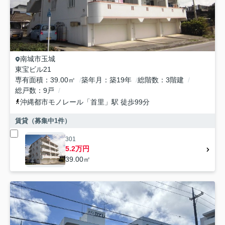
南城市
玉城
東宝ビル21
専有面積
39.00㎡
築年月
築19年
総階数
3階建
総戸数
9戸
沖縄都市モノレール
「
首里
」駅 徒歩99分
賃貸（募集中
1
件）
301
5.2万円
39.00㎡