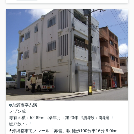
糸満市
字糸満
メゾン成
専有面積
52.89㎡
築年月
築23年
総階数
3階建
総戸数
-
沖縄都市モノレール
「
赤嶺
」駅 徒歩100分車16分 9.0km