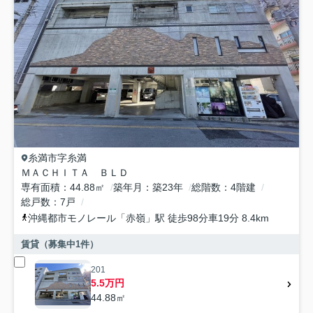
糸満市
字糸満
ＭＡＣＨＩＴＡ ＢＬＤ
専有面積
44.88㎡
築年月
築23年
総階数
4階建
総戸数
7戸
沖縄都市モノレール
「
赤嶺
」駅 徒歩98分車19分 8.4km
賃貸（募集中
1
件）
201
5.5万円
44.88㎡