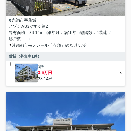
糸満市
字兼城
メゾンかねぐすく第2
専有面積
23.14㎡
築年月
築18年
総階数
4階建
総戸数
-
沖縄都市モノレール
「
赤嶺
」駅 徒歩87分
賃貸（募集中
1
件）
3階
3.5万円
23.14㎡