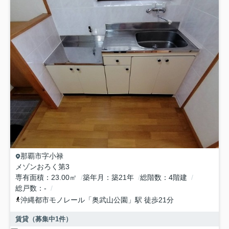
那覇市
字小禄
メゾンおろく第3
専有面積
23.00㎡
築年月
築21年
総階数
4階建
総戸数
-
沖縄都市モノレール
「
奥武山公園
」駅 徒歩21分
賃貸（募集中
1
件）