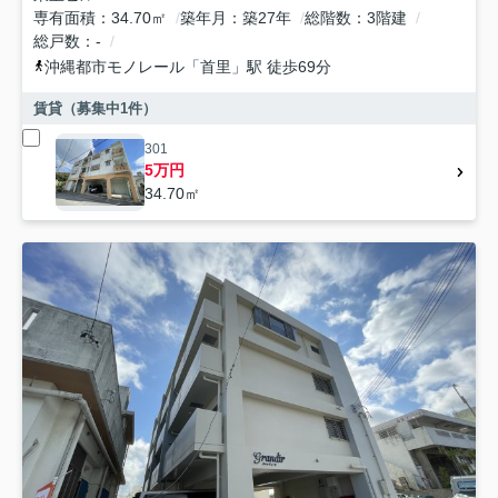
専有面積
34.70㎡
築年月
築27年
総階数
3階建
総戸数
-
沖縄都市モノレール
「
首里
」駅 徒歩69分
賃貸（募集中
1
件）
301
5万円
34.70㎡