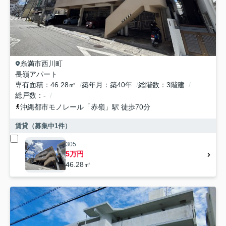
糸満市
西川町
長嶺アパート
専有面積
46.28㎡
築年月
築40年
総階数
3階建
総戸数
-
沖縄都市モノレール
「
赤嶺
」駅 徒歩70分
賃貸（募集中
1
件）
305
5万円
46.28㎡