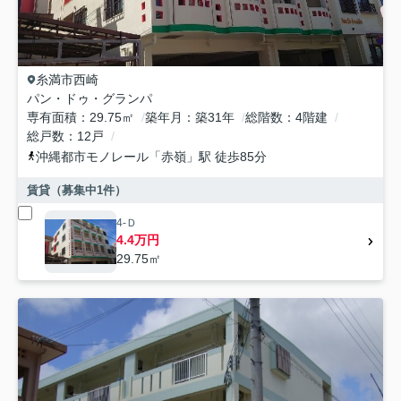
糸満市
西崎
パン・ドゥ・グランパ
専有面積
29.75㎡
築年月
築31年
総階数
4階建
総戸数
12戸
沖縄都市モノレール
「
赤嶺
」駅 徒歩85分
賃貸（募集中
1
件）
4-Ｄ
4.4万円
29.75㎡