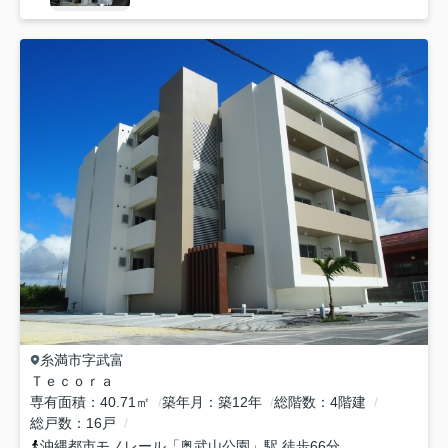
糸満市
字武富
Ｔｅｃｏｒａ
専有面積
40.71㎡
築年月
築12年
総階数
4階建
総戸数
16戸
沖縄都市モノレール
「
奥武山公園
」駅 徒歩66分