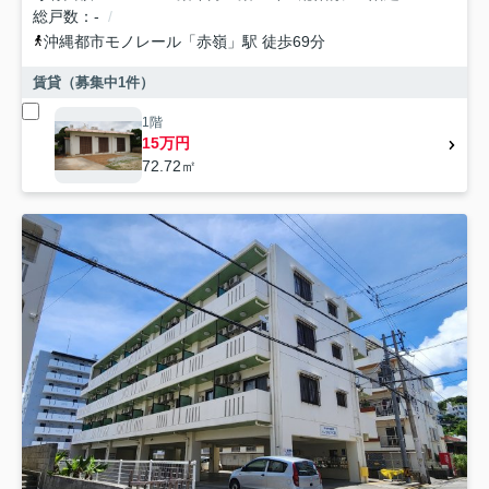
総戸数
-
沖縄都市モノレール
「
赤嶺
」駅 徒歩69分
賃貸（募集中
1
件）
1階
15万円
72.72㎡