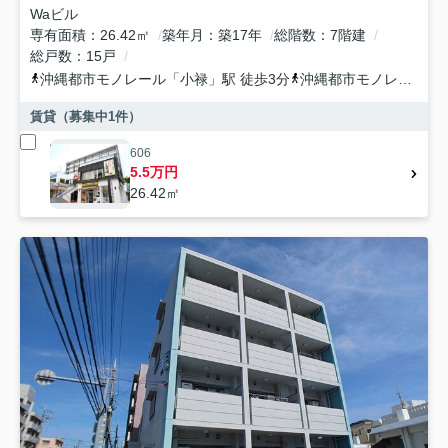
Waビル
専有面積
26.42㎡
築年月
築17年
総階数
7階建
総戸数
15戸
沖縄都市モノレール
「
小禄
」駅 徒歩3分
沖縄都市モノレール
「
賃貸（募集中
1
件）
606
5.5万円
26.42㎡