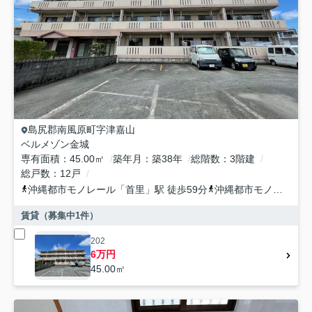
島尻郡南風原町
字津嘉山
ベルメゾン金城
専有面積
45.00㎡
築年月
築38年
総階数
3階建
総戸数
12戸
沖縄都市モノレール
「
首里
」駅 徒歩59分
沖縄都市モノレール
「
賃貸（募集中
1
件）
202
6万円
45.00㎡