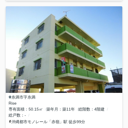
糸満市
字糸満
Rise
専有面積
50.15㎡
築年月
築11年
総階数
4階建
総戸数
-
沖縄都市モノレール
「
赤嶺
」駅 徒歩99分