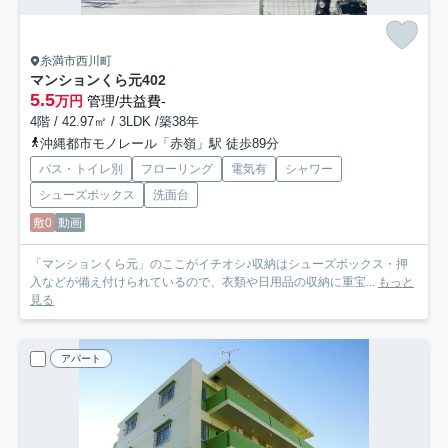
糸満市西川町
マンションくら元
402
5.5
万円
管理/共益費-
4階 / 42.97㎡ / 3LDK /築38年
沖縄都市モノレール「赤嶺」駅 徒歩89分
バス・トイレ別
フローリング
電気有
シャワー
シューズボックス
洗面台
敷0
動画
「マンションくら元」のここがイチオシ♪収納はシューズボックス・押
入などが備え付けられているので、衣類や日用品の収納に重宝...
もっと
見る
アパート