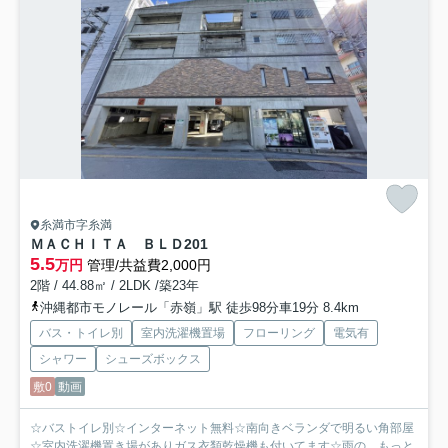
糸満市字糸満
ＭＡＣＨＩＴＡ ＢＬＤ
201
5.5
万円
管理/共益費2,000円
2階 / 44.88㎡ / 2LDK /築23年
沖縄都市モノレール「赤嶺」駅 徒歩98分車19分 8.4km
バス・トイレ別
室内洗濯機置場
フローリング
電気有
シャワー
シューズボックス
敷0
動画
☆バストイレ別☆インターネット無料☆南向きベランダで明るい角部屋
☆室内洗濯機置き場がありガス衣類乾燥機も付いてます☆雨の...
もっと