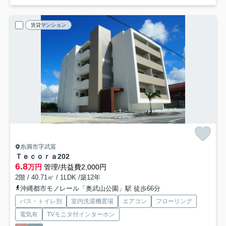
賃貸マンション
糸満市字武富
Ｔｅｃｏｒａ
202
6.8
万円
管理/共益費2,000円
2階 / 40.71㎡ / 1LDK /築12年
沖縄都市モノレール「奥武山公園」駅 徒歩66分
バス・トイレ別
室内洗濯機置場
エアコン
フローリング
電気有
TVモニタ付インターホン