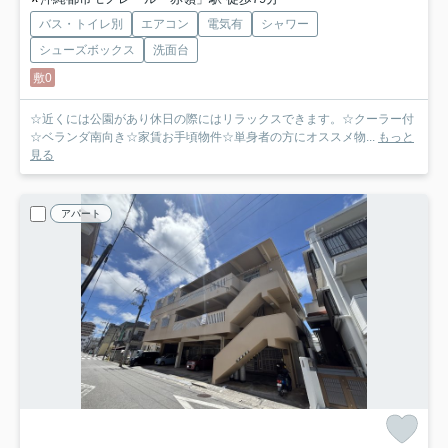
バス・トイレ別
エアコン
電気有
シャワー
シューズボックス
洗面台
敷0
☆近くには公園があり休日の際にはリラックスできます。☆クーラー付
☆ベランダ南向き☆家賃お手頃物件☆単身者の方にオススメ物...
もっと
見る
アパート