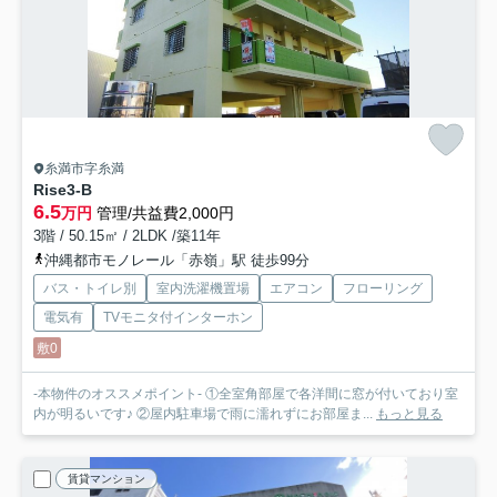
糸満市字糸満
Rise
3-B
6.5
万円
管理/共益費2,000円
3階 / 50.15㎡ / 2LDK /築11年
沖縄都市モノレール「赤嶺」駅 徒歩99分
バス・トイレ別
室内洗濯機置場
エアコン
フローリング
電気有
TVモニタ付インターホン
敷0
‐本物件のオススメポイント‐ ①全室角部屋で各洋間に窓が付いており室
内が明るいです♪ ②屋内駐車場で雨に濡れずにお部屋ま...
もっと見る
賃貸マンション