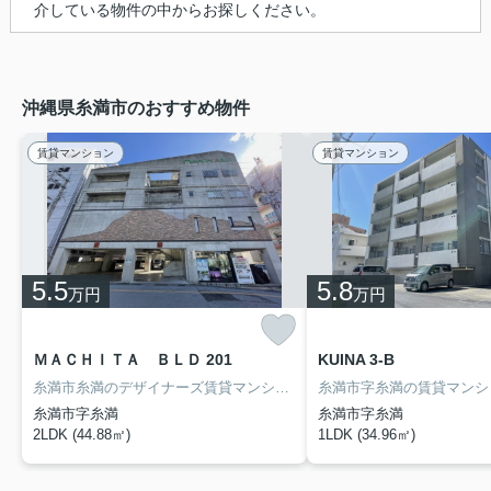
介している物件の中からお探しください。
沖縄県糸満市のおすすめ物件
賃貸マンション
賃貸マンション
5.5
5.8
万円
万円
ＭＡＣＨＩＴＡ ＢＬＤ 201
KUINA 3-B
糸満市糸満のデザイナーズ賃貸マンション【ＭＡＣＨＩＴＡ ＢＬＤ】です♪敷金ナシ☆2階角部屋☆南向きベランダ☆インターネット無料☆屋内Ｐ1台無料☆ガス衣類乾燥機付☆糸満市・南部エリアの賃貸物件の探しは、物件情報満載のアイ・ホームをご利用下さい！
糸満市字糸満
糸満市字糸満
2LDK (44.88㎡)
1LDK (34.96㎡)