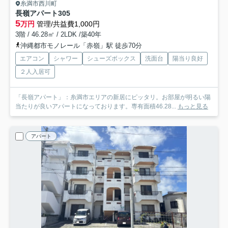
糸満市西川町
長嶺アパート
305
5
万円
管理/共益費1,000円
3階 / 46.28㎡ / 2LDK /築40年
沖縄都市モノレール「赤嶺」駅 徒歩70分
エアコン
シャワー
シューズボックス
洗面台
陽当り良好
２人入居可
「長嶺アパート」：糸満市エリアの新居にピッタリ。お部屋が明るい陽
当たりが良いアパートになっております。専有面積46.28...
もっと見る
アパート