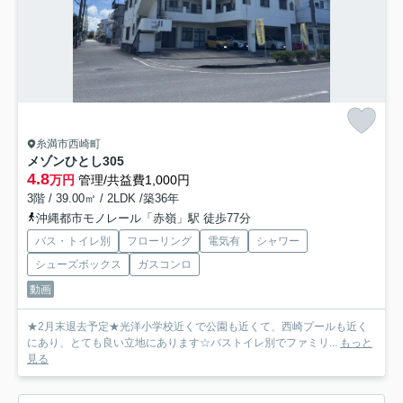
糸満市西崎町
メゾンひとし
305
4.8
万円
管理/共益費1,000円
3階 / 39.00㎡ / 2LDK /築36年
沖縄都市モノレール「赤嶺」駅 徒歩77分
バス・トイレ別
フローリング
電気有
シャワー
シューズボックス
ガスコンロ
動画
★2月末退去予定★光洋小学校近くで公園も近くて、西崎プールも近く
にあり、とても良い立地にあります☆バストイレ別でファミリ...
もっと
見る