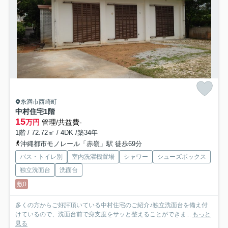
糸満市西崎町
中村住宅
1階
15
万円
管理/共益費-
1階 / 72.72㎡ / 4DK /築34年
沖縄都市モノレール「赤嶺」駅 徒歩69分
バス・トイレ別
室内洗濯機置場
シャワー
シューズボックス
独立洗面台
洗面台
敷0
多くの方からご好評頂いている中村住宅のご紹介♪独立洗面台を備え付
けているので、洗面台前で身支度をサッと整えることができま...
もっと
見る