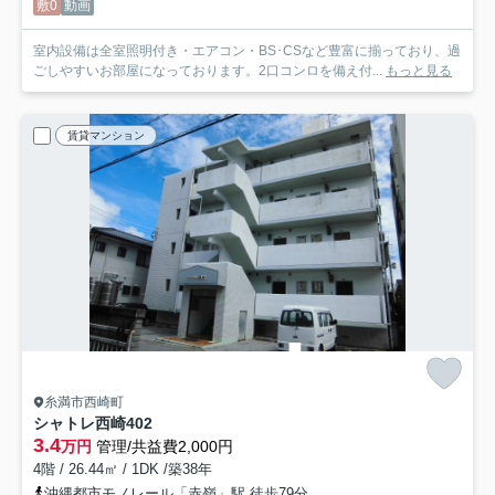
敷0
動画
室内設備は全室照明付き・エアコン・BS･CSなど豊富に揃っており、過
ごしやすいお部屋になっております。2口コンロを備え付...
もっと見る
賃貸マンション
糸満市西崎町
シャトレ西崎
402
3.4
万円
管理/共益費2,000円
4階 / 26.44㎡ / 1DK /築38年
沖縄都市モノレール「赤嶺」駅 徒歩79分