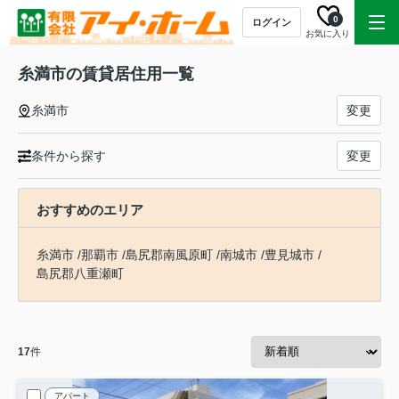
0
ログイン
お気に入り
糸満市の賃貸居住用一覧
糸満市
変更
条件から探す
変更
おすすめのエリア
糸満市
/
那覇市
/
島尻郡南風原町
/
南城市
/
豊見城市
/
島尻郡八重瀬町
17
件
アパート