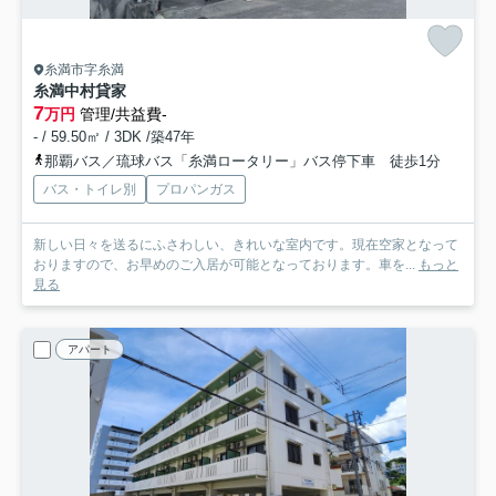
糸満市字糸満
糸満中村貸家
7
万円
管理/共益費-
- / 59.50㎡ / 3DK /築47年
那覇バス／琉球バス「糸満ロータリー」バス停下車 徒歩1分
バス・トイレ別
プロパンガス
新しい日々を送るにふさわしい、きれいな室内です。現在空家となって
おりますので、お早めのご入居が可能となっております。車を...
もっと
見る
アパート