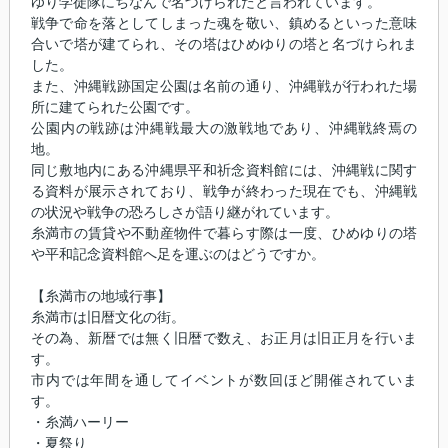
ゆり学徒隊にちなんで名づけられたと言われています。
戦争で命を落としてしまった魂を敬い、鎮めるといった意味
合いで塔が建てられ、その塔はひめゆりの塔と名づけられま
した。
また、沖縄戦跡国定公園は名前の通り、沖縄戦が行われた場
所に建てられた公園です。
公園内の戦跡は沖縄戦最大の激戦地であり、沖縄戦終焉の
地。
同じ敷地内にある沖縄県平和祈念資料館には、沖縄戦に関す
る資料が展示されており、戦争が終わった現在でも、沖縄戦
の状況や戦争の恐ろしさが語り継がれています。
糸満市の賃貸や不動産物件で暮らす際は一度、ひめゆりの塔
や平和記念資料館へ足を運ぶのはどうですか。
【糸満市の地域行事】
糸満市は旧暦文化の街。
その為、新暦では無く旧暦で数え、お正月は旧正月を行いま
す。
市内では年間を通してイベントが数回ほど開催されていま
す。
・糸満ハーリー
・夏祭り