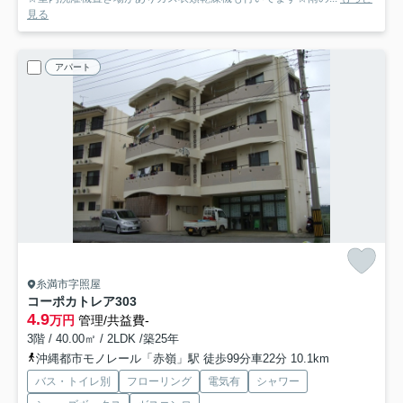
見る
アパート
糸満市字照屋
コーポカトレア
303
4.9
万円
管理/共益費-
3階 / 40.00㎡ / 2LDK /築25年
沖縄都市モノレール「赤嶺」駅 徒歩99分車22分 10.1km
バス・トイレ別
フローリング
電気有
シャワー