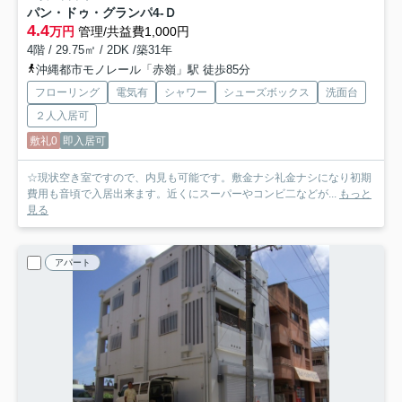
パン・ドゥ・グランパ
4-Ｄ
4.4
万円
管理/共益費1,000円
4階 / 29.75㎡ / 2DK /築31年
沖縄都市モノレール「赤嶺」駅 徒歩85分
フローリング
電気有
シャワー
シューズボックス
洗面台
２人入居可
敷礼0
即入居可
☆現状空き室ですので、内見も可能です。敷金ナシ礼金ナシになり初期
費用も音頃で入居出来ます。近くにスーパーやコンビ二などが...
もっと
見る
アパート