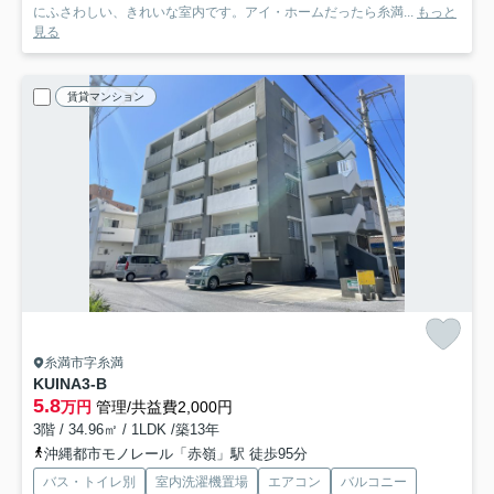
にふさわしい、きれいな室内です。アイ・ホームだったら糸満...
もっと
見る
賃貸マンション
糸満市字糸満
KUINA
3-B
5.8
万円
管理/共益費2,000円
3階 / 34.96㎡ / 1LDK /築13年
沖縄都市モノレール「赤嶺」駅 徒歩95分
バス・トイレ別
室内洗濯機置場
エアコン
バルコニー