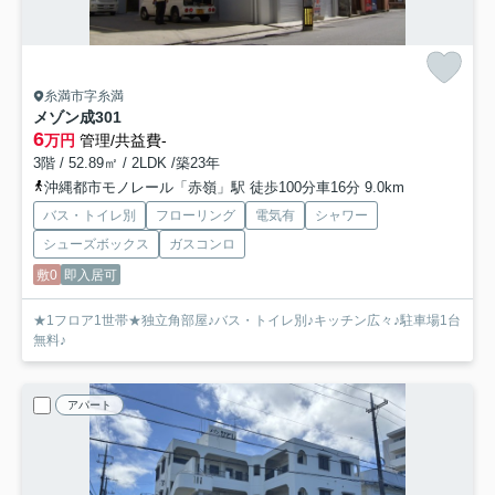
糸満市字糸満
メゾン成
301
6
万円
管理/共益費-
3階 / 52.89㎡ / 2LDK /築23年
沖縄都市モノレール「赤嶺」駅 徒歩100分車16分 9.0km
バス・トイレ別
フローリング
電気有
シャワー
シューズボックス
ガスコンロ
敷0
即入居可
★1フロア1世帯★独立角部屋♪バス・トイレ別♪キッチン広々♪駐車場1台
無料♪
アパート