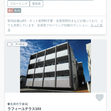
フローリング
電気有
敷0
動画
室内設備はBS・ネット使用料不要・全室照明付きなどが揃っており、と
ても充実しています。全居室フローリング仕様のマンション...
もっと見
る
アパート
糸満市字兼城
ラフィーユテラス
103