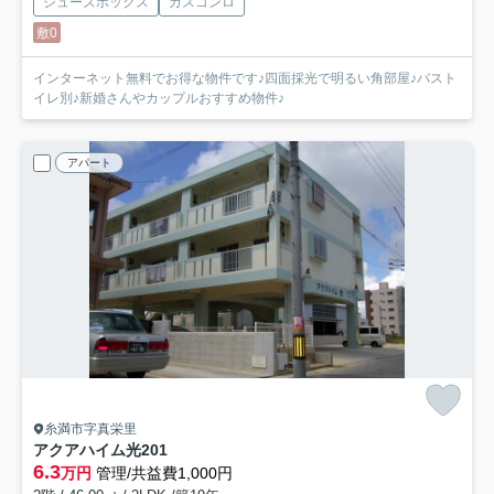
シューズボックス
ガスコンロ
敷0
インターネット無料でお得な物件です♪四面採光で明るい角部屋♪バスト
イレ別♪新婚さんやカップルおすすめ物件♪
アパート
糸満市字真栄里
アクアハイム光
201
6.3
万円
管理/共益費1,000円