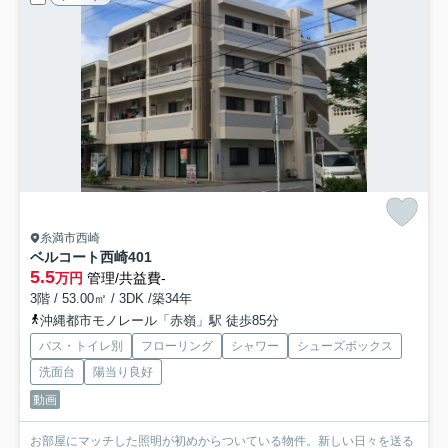
糸満市西崎
ベルコート西崎
401
5.5
万円
管理/共益費-
3階 / 53.00㎡ / 3DK /築34年
沖縄都市モノレール「赤嶺」駅 徒歩85分
バス・トイレ別
フローリング
シャワー
シューズボックス
洗面台
陽当り良好
動画
お部屋にマッチした照明が初めからついている物件。新しい日々を送る