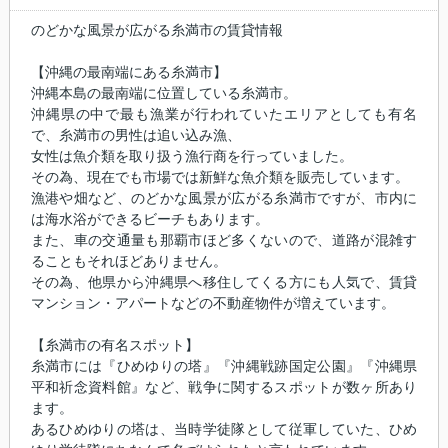
のどかな風景が広がる糸満市の賃貸情報
【沖縄の最南端にある糸満市】
沖縄本島の最南端に位置している糸満市。
沖縄県の中で最も漁業が行われていたエリアとしても有名
で、糸満市の男性は追い込み漁、
女性は魚介類を取り扱う漁行商を行っていました。
その為、現在でも市場では新鮮な魚介類を販売しています。
漁港や畑など、のどかな風景が広がる糸満市ですが、市内に
は海水浴ができるビーチもあります。
また、車の交通量も那覇市ほど多くないので、道路が混雑す
ることもそれほどありません。
その為、他県から沖縄県へ移住してくる方にも人気で、賃貸
マンション・アパートなどの不動産物件が増えています。
【糸満市の有名スポット】
糸満市には『ひめゆりの塔』『沖縄戦跡国定公園』『沖縄県
平和祈念資料館』など、戦争に関するスポットが数ヶ所あり
ます。
あるひめゆりの塔は、当時学徒隊として従軍していた、ひめ