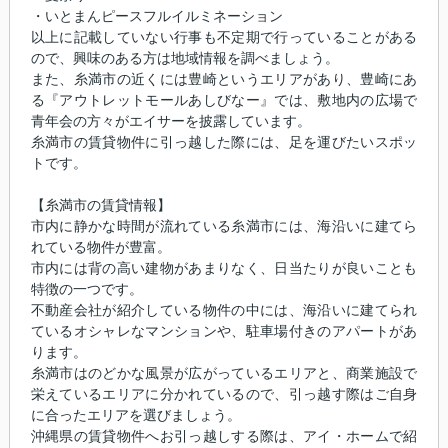
・いとまんピースフルイルミネーション
以上に記載していない行事も不定期で行っていることがある
ので、興味のある方は地域情報を調べましょう。
また、糸満市の近くには豊崎というエリアがあり、豊崎にあ
る『アウトレットモールあしびなー』では、敷地内の広場で
青年会の方々がエイサーを披露しています。
糸満市の賃貸物件に引っ越した際には、足を運びたいスポッ
トです。
【糸満市の賃貸情報】
市内に静かな時間が流れている糸満市には、海沿いに建てら
れている物件が豊富。
市内には背の高い建物があまりなく、日当たりが良いことも
特徴の一つです。
不動産会社が紹介している物件の中には、海沿いに建てられ
ているオシャレなマンションや、駐車場付きのアパートがあ
ります。
糸満市はのどかな風景が広がっているエリアと、商業施設で
栄えているエリアに分かれているので、引っ越す際はご自身
に合ったエリアを選びましょう。
沖縄県の賃貸物件へお引っ越しする際は、アイ・ホームで紹