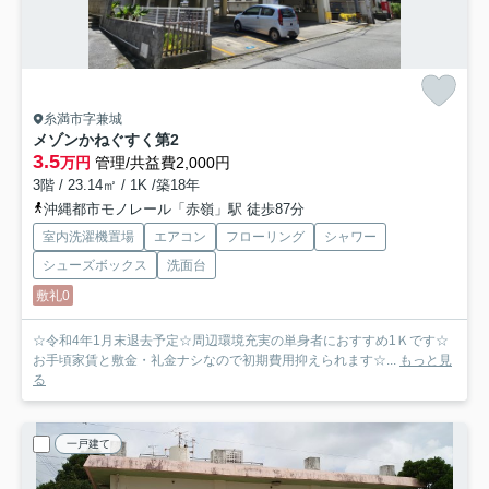
糸満市字兼城
メゾンかねぐすく第2
3.5
万円
管理/共益費2,000円
3階 / 23.14㎡ / 1K /築18年
沖縄都市モノレール「赤嶺」駅 徒歩87分
室内洗濯機置場
エアコン
フローリング
シャワー
シューズボックス
洗面台
敷礼0
☆令和4年1月末退去予定☆周辺環境充実の単身者におすすめ1Ｋです☆
お手頃家賃と敷金・礼金ナシなので初期費用抑えられます☆...
もっと見
る
一戸建て