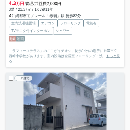
4.3
万円
管理/共益費2,000円
3階 / 21.37㎡ / 1K /築11年
沖縄都市モノレール「赤嶺」駅 徒歩82分
室内洗濯機置場
エアコン
フローリング
電気有
TVモニタ付インターホン
シャワー
敷0
動画
「ラフィーユテラス」のここがイチオシ。徒歩14分の場所に糸満市立
西崎小学校があります。室内設備は全居室フローリング・洗...
もっと見
る
一戸建て