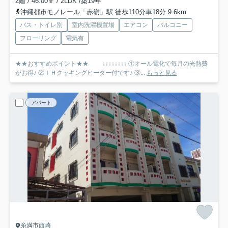
2階 / 46.00㎡ / 2LDK /築19年
沖縄都市モノレール「赤嶺」駅 徒歩110分車18分 9.6km
バス・トイレ別
室内洗濯機置場
エアコン
バルコニー
フローリング
電気有
★★おすすめポイント★★ ↓↓↓↓↓↓↓↓ ①オール電化で毎月の光熱費
がお得♪ ②ＩＨクッキングヒーター付です♪ ③...
もっと見る
アパート
糸満市西崎