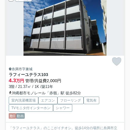
糸満市字兼城
ラフィーユテラス
103
4.3
万円
管理/共益費2,000円
3階 / 21.37㎡ / 1K /築11年
沖縄都市モノレール「赤嶺」駅 徒歩82分
室内洗濯機置場
エアコン
フローリング
電気有
TVモニタ付インターホン
シャワー
敷0
動画
「ラフィーユテラス」のここがイチオシ。徒歩14分の場所に糸満市立