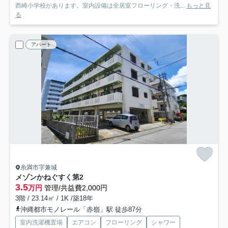
西崎小学校があります。室内設備は全居室フローリング・洗...
もっと見
る
アパート
糸満市字兼城
メゾンかねぐすく第2
3.5
万円
管理/共益費2,000円
3階 / 23.14㎡ / 1K /築18年
沖縄都市モノレール「赤嶺」駅 徒歩87分
室内洗濯機置場
エアコン
フローリング
シャワー