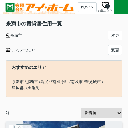
0
ログイン
お気に入り
糸満市の賃貸居住用一覧
糸満市
変更
ワンルーム,1K
変更
おすすめのエリア
糸満市
/
那覇市
/
島尻郡南風原町
/
南城市
/
豊見城市
/
島尻郡八重瀬町
2
件
アパート