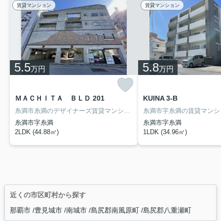
賃貸マンション
賃貸マンション
5.5
5.8
万円
万円
ＭＡＣＨＩＴＡ ＢＬＤ 201
KUINA 3-B
糸満市糸満のデザイナーズ賃貸マンション【ＭＡＣＨＩＴＡ ＢＬＤ】です♪敷金ナシ☆2階角部屋☆南向きベランダ☆インターネット無料☆屋内Ｐ1台無料☆ガス衣類乾燥機付☆糸満市・南部エリアの賃貸物件の探しは、物件情報満載のアイ・ホームをご利用下さい！
糸満市字糸満
糸満市字糸満
2LDK (44.88㎡)
1LDK (34.96㎡)
近くの市区町村から探す
那覇市
豊見城市
南城市
島尻郡南風原町
島尻郡八重瀬町