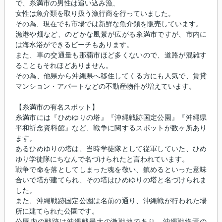
で、糸満市の男性は追い込み漁、
女性は魚介類を取り扱う漁行商を行っていました。
その為、現在でも市場では新鮮な魚介類を販売しています。
漁港や畑など、のどかな風景が広がる糸満市ですが、市内に
は海水浴ができるビーチもあります。
また、車の交通量も那覇市ほど多くないので、道路が混雑す
ることもそれほどありません。
その為、他県から沖縄県へ移住してくる方にも人気で、賃貸
マンション・アパートなどの不動産物件が増えています。
【糸満市の有名スポット】
糸満市には『ひめゆりの塔』『沖縄戦跡国定公園』『沖縄県
平和祈念資料館』など、戦争に関するスポットが数ヶ所あり
ます。
あるひめゆりの塔は、当時学徒隊として従軍していた、ひめ
ゆり学徒隊にちなんで名づけられたと言われています。
戦争で命を落としてしまった魂を敬い、鎮めるといった意味
合いで塔が建てられ、その塔はひめゆりの塔と名づけられま
した。
また、沖縄戦跡国定公園は名前の通り、沖縄戦が行われた場
所に建てられた公園です。
公園内の戦跡は沖縄戦最大の激戦地であり、沖縄戦終焉の