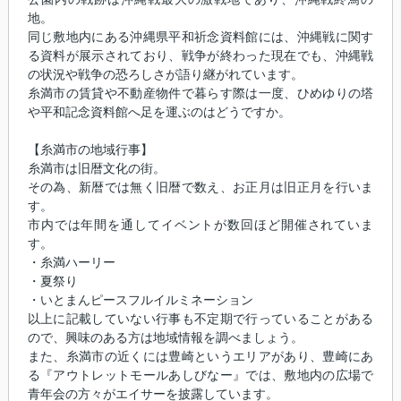
地。
同じ敷地内にある沖縄県平和祈念資料館には、沖縄戦に関す
る資料が展示されており、戦争が終わった現在でも、沖縄戦
の状況や戦争の恐ろしさが語り継がれています。
糸満市の賃貸や不動産物件で暮らす際は一度、ひめゆりの塔
や平和記念資料館へ足を運ぶのはどうですか。
【糸満市の地域行事】
糸満市は旧暦文化の街。
その為、新暦では無く旧暦で数え、お正月は旧正月を行いま
す。
市内では年間を通してイベントが数回ほど開催されていま
す。
・糸満ハーリー
・夏祭り
・いとまんピースフルイルミネーション
以上に記載していない行事も不定期で行っていることがある
ので、興味のある方は地域情報を調べましょう。
また、糸満市の近くには豊崎というエリアがあり、豊崎にあ
る『アウトレットモールあしびなー』では、敷地内の広場で
青年会の方々がエイサーを披露しています。