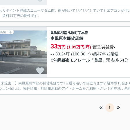
わりポイント満載のニューマダム館。雨が続いてジメジメしていてもエアコンが付
。賃料11万円の物件です。
店舗一部
島尻郡南風原町
字本部
南風原本部貸店舗
33
万円 (1.09万円/坪)
管理/共益費-
- / 30.24坪 (100.00㎡) /築47年 /2階建
沖縄都市モノレール
「
首里
」駅 徒歩54分
月末退去！】南風原町本部の賃貸店舗です♪☆通り沿いで目立ちます☆駐車場15台
ション探しは、物件情報・町情報満載のアイ・ホームをご利用下さい！所在地：糸満市
1