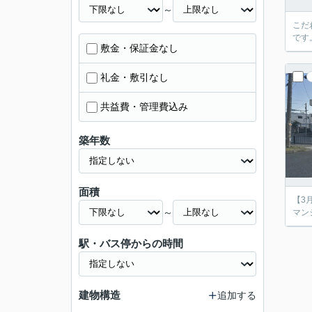
～
こだ
です
敷金・保証金なし
礼金・敷引なし
共益費・管理費込み
築年数
面積
【3
～
マン
駅・バス停からの時間
建物構造
追加する