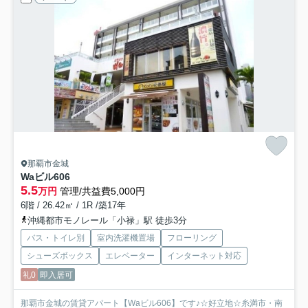
那覇市金城
Waビル
606
5.5
万円
管理/共益費5,000円
6階 / 26.42㎡ / 1R /築17年
沖縄都市モノレール「小禄」駅 徒歩3分
バス・トイレ別
室内洗濯機置場
フローリング
シューズボックス
エレベーター
インターネット対応
礼0
即入居可
那覇市金城の賃貸アパート【Waビル606】です♪☆好立地☆糸満市・南