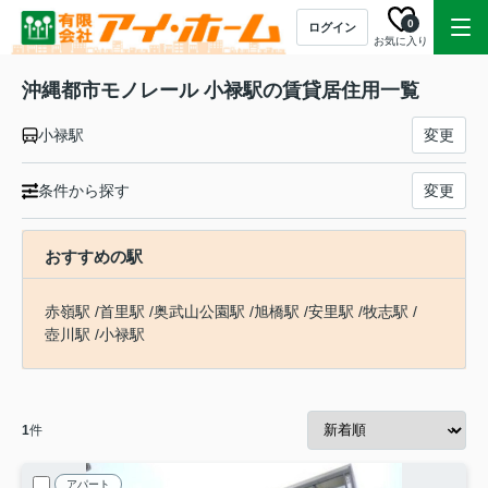
0
ログイン
お気に入り
沖縄都市モノレール 小禄駅の賃貸居住用一覧
小禄駅
変更
条件から探す
変更
おすすめの駅
赤嶺駅
/
首里駅
/
奥武山公園駅
/
旭橋駅
/
安里駅
/
牧志駅
/
壺川駅
/
小禄駅
1
件
アパート