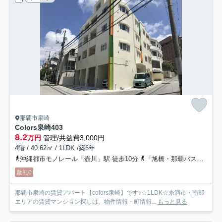
那覇市泉崎
Colors泉崎
403
8.2
万円
管理/共益費3,000円
4階 / 40.62㎡ / 1LDK /築6年
沖縄都市モノレール「壺川」駅 徒歩10分
「旭橋・那覇バスターミナルバス停」バス停下車 徒歩4分
敷礼0
那覇市泉崎の賃貸アパート【colors泉崎】です♪☆1LDK☆糸満市・南部
エリアの賃貸マンション探しは、物件情報・町情報...
もっと見る