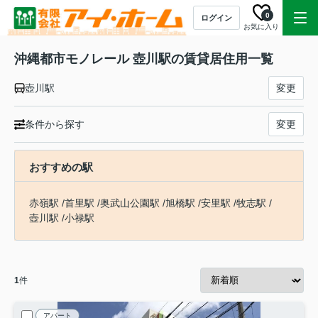
0
ログイン
お気に入り
沖縄都市モノレール 壺川駅の賃貸居住用一覧
壺川駅
変更
条件から探す
変更
おすすめの駅
赤嶺駅
/
首里駅
/
奥武山公園駅
/
旭橋駅
/
安里駅
/
牧志駅
/
壺川駅
/
小禄駅
1
件
アパート