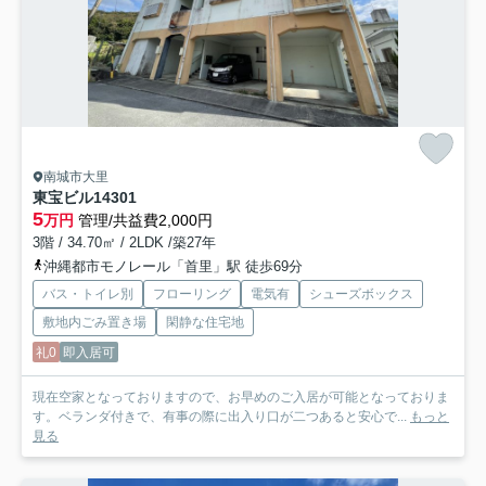
南城市大里
東宝ビル14
301
5
万円
管理/共益費2,000円
3階 / 34.70㎡ / 2LDK /築27年
沖縄都市モノレール「首里」駅 徒歩69分
バス・トイレ別
フローリング
電気有
シューズボックス
敷地内ごみ置き場
閑静な住宅地
礼0
即入居可
現在空家となっておりますので、お早めのご入居が可能となっておりま
す。ベランダ付きで、有事の際に出入り口が二つあると安心で...
もっと
見る