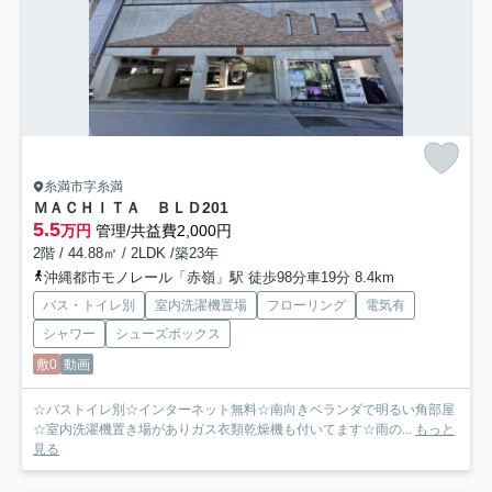
糸満市字糸満
ＭＡＣＨＩＴＡ ＢＬＤ
201
5.5
万円
管理/共益費2,000円
2階 / 44.88㎡ / 2LDK /築23年
沖縄都市モノレール「赤嶺」駅 徒歩98分車19分 8.4km
バス・トイレ別
室内洗濯機置場
フローリング
電気有
シャワー
シューズボックス
敷0
動画
☆バストイレ別☆インターネット無料☆南向きベランダで明るい角部屋
☆室内洗濯機置き場がありガス衣類乾燥機も付いてます☆雨の...
もっと
見る