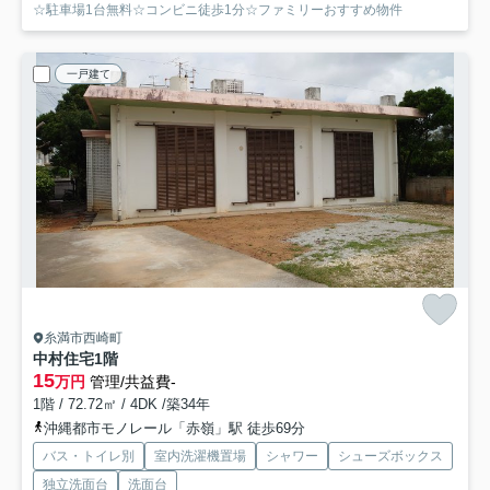
☆駐車場1台無料☆コンビニ徒歩1分☆ファミリーおすすめ物件
一戸建て
糸満市西崎町
中村住宅
1階
15
万円
管理/共益費-
1階 / 72.72㎡ / 4DK /築34年
沖縄都市モノレール「赤嶺」駅 徒歩69分
バス・トイレ別
室内洗濯機置場
シャワー
シューズボックス
独立洗面台
洗面台