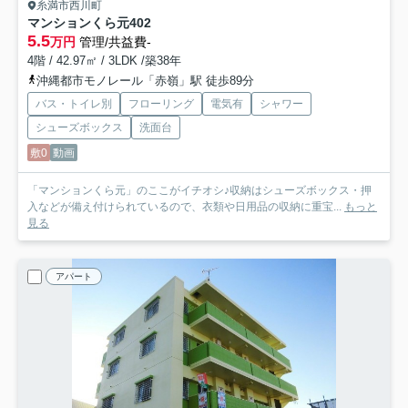
糸満市西川町
マンションくら元
402
5.5
万円
管理/共益費-
4階 / 42.97㎡ / 3LDK /築38年
沖縄都市モノレール「赤嶺」駅 徒歩89分
バス・トイレ別
フローリング
電気有
シャワー
シューズボックス
洗面台
敷0
動画
「マンションくら元」のここがイチオシ♪収納はシューズボックス・押
入などが備え付けられているので、衣類や日用品の収納に重宝...
もっと
見る
アパート