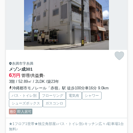
糸満市字糸満
メゾン成
301
6
万円
管理/共益費-
3階 / 52.89㎡ / 2LDK /築23年
沖縄都市モノレール「赤嶺」駅 徒歩100分車16分 9.0km
バス・トイレ別
フローリング
電気有
シャワー
シューズボックス
ガスコンロ
敷0
即入居可
★1フロア1世帯★独立角部屋♪バス・トイレ別♪キッチン広々♪駐車場1台
無料♪