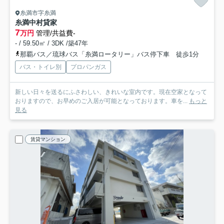
糸満市字糸満
糸満中村貸家
7
万円
管理/共益費-
- / 59.50㎡ / 3DK /築47年
那覇バス／琉球バス「糸満ロータリー」バス停下車 徒歩1分
バス・トイレ別
プロパンガス
新しい日々を送るにふさわしい、きれいな室内です。現在空家となって
おりますので、お早めのご入居が可能となっております。車を...
もっと
見る
賃貸マンション