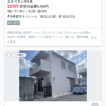
エスペランサ
4-B
12
万円
管理/共益費5,000円
4階 / 57.00㎡ / 3LDK /築24年
沖縄都市モノレール「奥武山公園」駅 徒歩12分
即入居可
那覇市田原の賃貸アパート【エスペランサ】です♪☆オール洋間の
3LDK☆糸満市・南部エリアの賃貸マンション探しは、物件情報...
もっ
と見る
一戸建て