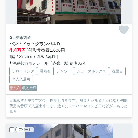
糸満市西崎
パン・ドゥ・グランパ
4-Ｄ
4.4
万円
管理/共益費1,000円
4階 / 29.75㎡ / 2DK /築31年
沖縄都市モノレール「赤嶺」駅 徒歩85分
フローリング
電気有
シャワー
シューズボックス
洗面台
２人入居可
敷礼0
即入居可
☆現状空き室ですので、内見も可能です。敷金ナシ礼金ナシになり初期
費用も音頃で入居出来ます。近くにスーパーやコンビ二などが...
もっと
見る
アパート