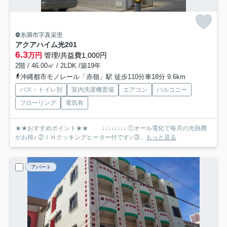
糸満市字真栄里
アクアハイム光
201
6.3
万円
管理/共益費1,000円
2階 / 46.00㎡ / 2LDK /築19年
沖縄都市モノレール「赤嶺」駅 徒歩110分車18分 9.6km
バス・トイレ別
室内洗濯機置場
エアコン
バルコニー
フローリング
電気有
★★おすすめポイント★★ ↓↓↓↓↓↓↓↓ ①オール電化で毎月の光熱費
がお得♪ ②ＩＨクッキングヒーター付です♪ ③...
もっと見る
アパート