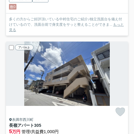
敷0
多くの方からご好評頂いている中村住宅のご紹介♪独立洗面台を備え付
けているので、洗面台前で身支度をサッと整えることができま...
もっと
見る
アパート
糸満市西川町
長嶺アパート
305
5
万円
管理/共益費1,000円