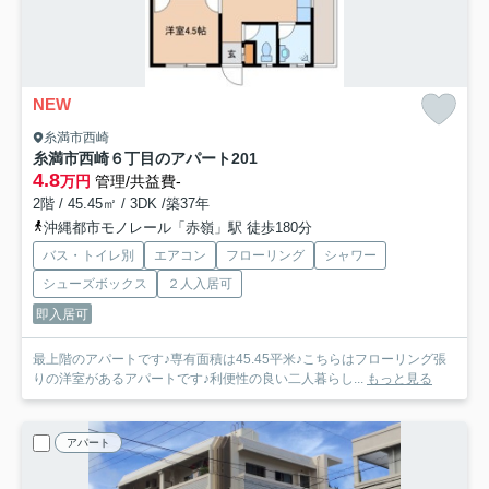
NEW
糸満市西崎
糸満市西崎６丁目のアパート
201
4.8
万円
管理/共益費-
2階 / 45.45㎡ / 3DK /築37年
沖縄都市モノレール「赤嶺」駅 徒歩180分
バス・トイレ別
エアコン
フローリング
シャワー
シューズボックス
２人入居可
即入居可
最上階のアパートです♪専有面積は45.45平米♪こちらはフローリング張
りの洋室があるアパートです♪利便性の良い二人暮らし...
もっと見る
アパート