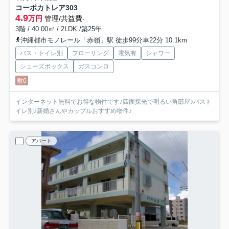
コーポカトレア
303
4.9
万円
管理/共益費-
3階 / 40.00㎡ / 2LDK /築25年
沖縄都市モノレール「赤嶺」駅 徒歩99分車22分 10.1km
バス・トイレ別
フローリング
電気有
シャワー
シューズボックス
ガスコンロ
敷0
インターネット無料でお得な物件です♪四面採光で明るい角部屋♪バスト
イレ別♪新婚さんやカップルおすすめ物件♪
アパート