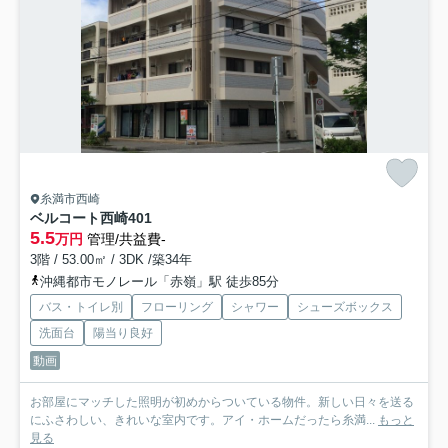
糸満市西崎
ベルコート西崎
401
5.5
万円
管理/共益費-
3階 / 53.00㎡ / 3DK /築34年
沖縄都市モノレール「赤嶺」駅 徒歩85分
バス・トイレ別
フローリング
シャワー
シューズボックス
洗面台
陽当り良好
動画
お部屋にマッチした照明が初めからついている物件。新しい日々を送る
にふさわしい、きれいな室内です。アイ・ホームだったら糸満...
もっと
見る