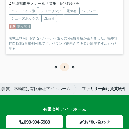
沖縄都市モノレール「首里」駅 徒歩99分
バス・トイレ別
フローリング
電気有
シャワー
シューズボックス
洗面台
礼0
即入居可
南城玉城前川おきなわワールド近くに2階角部屋が空きました。駐車場
軽自動車2台縦列可能です。ベランダ南向きで明るい部屋です...
もっと
見る
1
の賃貸・不動産は有限会社アイ・ホーム
ファミリー向け賃貸物件
有限会社アイ・ホーム
098-994-5988
お問い合わせ