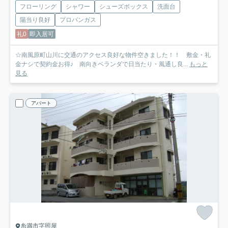
フローリング
シャワー
シューズボックス
洗面台
陽当り良好
プロパンガス
礼0
即入居可
☆南風原町山川に交通のアクセス良好な物件空きました！！ 敷金・礼
金ナシで契約金お得♪ 南向きベランダで日当たり・風通し良...
もっと
見る
アパート
糸満市字照屋