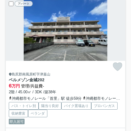
アパート
島尻郡南風原町字津嘉山
ベルメゾン金城
202
6
万円
管理/共益費-
2階 / 45.00㎡ / 3DK /築38年
沖縄都市モノレール「首里」駅 徒歩59分
沖縄都市モノレール「安里」駅 徒歩56分
バス・トイレ別
陽当り良好
バイク置場あり
プロパンガス
収納豊富
ベランダ
即入居可