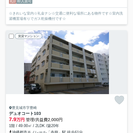
礼0
即入居可
☆きれいな室内☆礼金ナシ☆交通に便利な場所にある物件です☆室内洗
濯機置場有りでガス乾燥機付です☆
賃貸マンション
豊見城市字豊崎
デュオコート
103
7.9
万円
管理/共益費2,000円
1階 / 49.00㎡ / 2LDK /築20年
沖縄都市モノレール「赤嶺」駅 徒歩61分