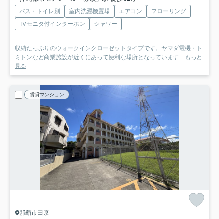
バス・トイレ別
室内洗濯機置場
エアコン
フローリング
TVモニタ付インターホン
シャワー
収納たっぷりのウォークインクローゼットタイプです。ヤマダ電機・ト
ミトンなど商業施設が近くにあって便利な場所となっています...
もっと
見る
賃貸マンション
那覇市田原