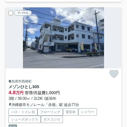
アパート
糸満市西崎町
メゾンひとし
305
4.8
万円
管理/共益費1,000円
3階 / 39.00㎡ / 2LDK /築36年
沖縄都市モノレール「赤嶺」駅 徒歩77分
バス・トイレ別
フローリング
電気有
シャワー
シューズボックス
ガスコンロ