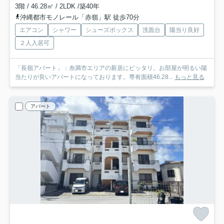
3階 / 46.28㎡ / 2LDK /築40年
沖縄都市モノレール「赤嶺」駅 徒歩70分
エアコン
シャワー
シューズボックス
洗面台
陽当り良好
２人入居可
「長嶺アパート」：糸満市エリアの新居にピッタリ。お部屋が明るい陽
当たりが良いアパートになっております。専有面積46.28...
もっと見る
アパート