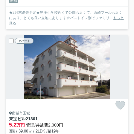
動画
★2月末退去予定★光洋小学校近くで公園も近くて、西崎プールも近く
にあり、とても良い立地にあります☆バストイレ別でファミリ...
もっと
見る
アパート
南城市玉城
東宝ビル21
301
5.2
万円
管理/共益費2,000円
3階 / 39.00㎡ / 2LDK /築19年