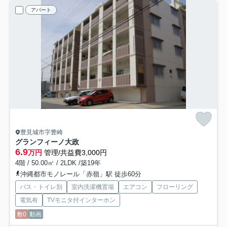
アパート
豊見城市字豊崎
グランフィーノ大政
6.9
万円
管理/共益費3,000円
4階 / 50.00㎡ / 2LDK /築19年
沖縄都市モノレール「赤嶺」駅 徒歩60分
バス・トイレ別
室内洗濯機置場
エアコン
フローリング
電気有
TVモニタ付インターホン
敷0
動画