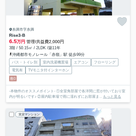
糸満市字糸満
Rise
3-B
6.5
万円
管理/共益費2,000円
3階 / 50.15㎡ / 2LDK /築11年
沖縄都市モノレール「赤嶺」駅 徒歩99分
バス・トイレ別
室内洗濯機置場
エアコン
フローリング
電気有
TVモニタ付インターホン
敷0
‐本物件のオススメポイント‐ ①全室角部屋で各洋間に窓が付いており室
内が明るいです♪ ②屋内駐車場で雨に濡れずにお部屋ま...
もっと見る
賃貸マンション