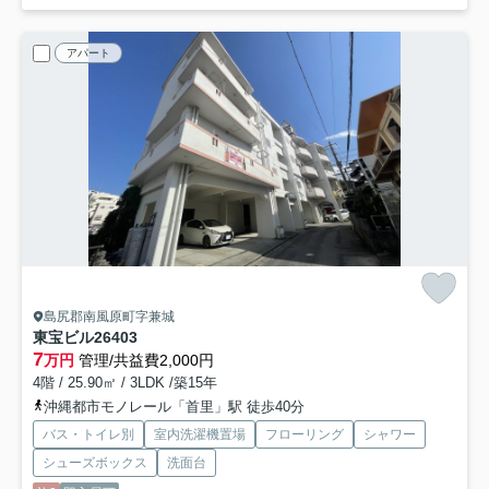
アパート
島尻郡南風原町字兼城
東宝ビル26
403
7
万円
管理/共益費2,000円
4階 / 25.90㎡ / 3LDK /築15年
沖縄都市モノレール「首里」駅 徒歩40分
バス・トイレ別
室内洗濯機置場
フローリング
シャワー
シューズボックス
洗面台