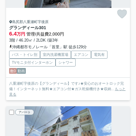
島尻郡八重瀬町字後原
グランディール
301
6.4
万円
管理/共益費2,000円
3階 / 46.20㎡ / 2LDK /築3年
沖縄都市モノレール「首里」駅 徒歩129分
バス・トイレ別
室内洗濯機置場
エアコン
電気有
TVモニタ付インターホン
シャワー
敷0
動画
八重瀬町字後原の【グランディール】です♪★安心のおオートロック完
備！インターネット無料★エアコン付★ガス乾燥機付き★収納...
もっと
見る
アパート