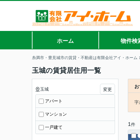
ホーム
物件検
糸満市・豊見城市の賃貸・不動産は有限会社アイ・ホーム
玉城の賃貸居住用一覧
お
玉城
変更
アパート
字
マンション
1
件
一戸建て