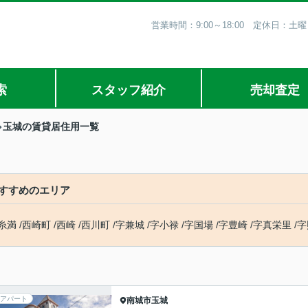
営業時間：9:00～18:00 定休日
索
スタッフ紹介
売却査定
玉城の賃貸居住用一覧
すすめのエリア
糸満
/
西崎町
/
西崎
/
西川町
/
字兼城
/
字小禄
/
字国場
/
字豊崎
/
字真栄里
/
字
アパート
南城市
玉城