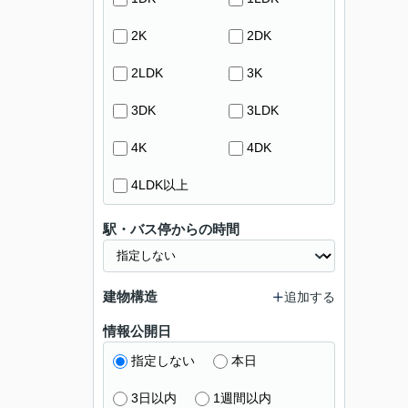
2K
2DK
2LDK
3K
3DK
3LDK
4K
4DK
4LDK以上
駅・バス停からの時間
建物構造
追加する
情報公開日
指定しない
本日
3日以内
1週間以内