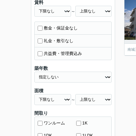
賃料
～
敷金・保証金なし
礼金・敷引なし
南城
共益費・管理費込み
築年数
面積
～
間取り
ワンルーム
1K
1DK
1LDK