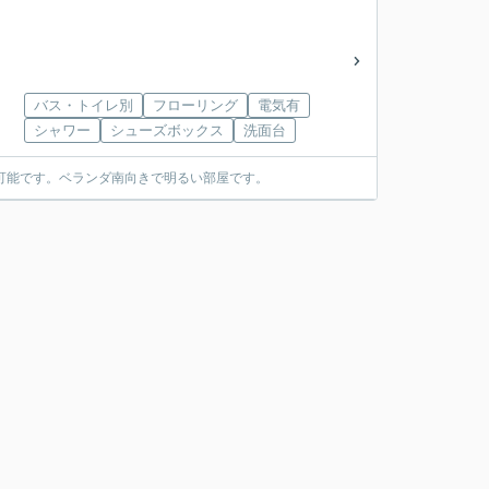
バス・トイレ別
フローリング
電気有
シャワー
シューズボックス
洗面台
可能です。ベランダ南向きで明るい部屋です。