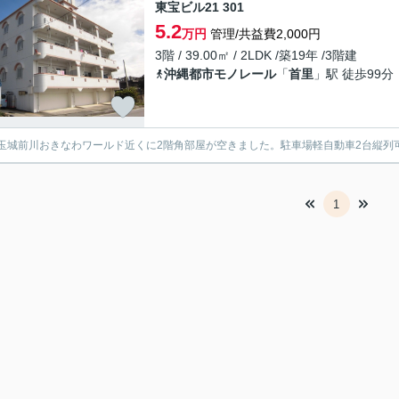
東宝ビル21 301
5.2
万円
管理/共益費2,000円
3階 / 39.00㎡ / 2LDK /築19年 /3階建
沖縄都市モノレール
「
首里
」駅 徒歩99分
玉城前川おきなわワールド近くに2階角部屋が空きました。駐車場軽自動車2台縦列
1