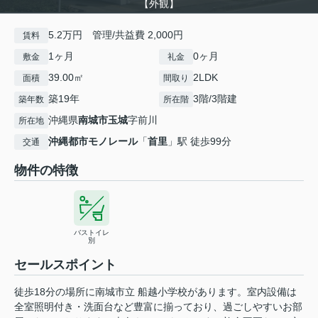
【外観】
5.2万円 管理/共益費 2,000円
賃料
1ヶ月
0ヶ月
敷金
礼金
39.00㎡
2LDK
面積
間取り
築19年
3階/3階建
築年数
所在階
沖縄県
南城市
玉城
字前川
所在地
沖縄都市モノレール
「
首里
」駅 徒歩99分
交通
物件の特徴
バストイレ
別
セールスポイント
徒歩18分の場所に南城市立 船越小学校があります。室内設備は
全室照明付き・洗面台など豊富に揃っており、過ごしやすいお部