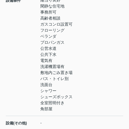
陽当り良好
設備条件
閑静な住宅地
事務所可
高齢者相談
ガスコンロ設置可
フローリング
ベランダ
プロパンガス
公営水道
公共下水
電気有
洗濯機置場有
敷地内ごみ置き場
バス・トイレ別
洗面台
シャワー
シューズボックス
全室照明付き
角部屋
-
設備(その他)