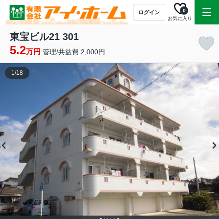
0
ログイン
お気に入り
東宝ビル21 301
5.2
万円
管理/共益費 2,000円
1
/
18