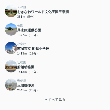
その他
おきなわワールド文化王国玉泉洞
381ｍ（5分）
公園
具志頭運動公園
1377ｍ（18分）
小学校
南城市立 船越小学校
1413ｍ（18分）
幼稚園
船越幼稚園
1413ｍ（18分）
郵便局
玉城郵便局
2041ｍ（26分）
すべて見る