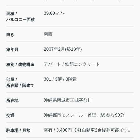
39.00㎡ / -
面積 /
バルコニー面積
南西
向き
2007年2月(築19年)
築年月
アパート / 鉄筋コンクリート
種別 / 建物構造
301 / 3階 / 3階建
部屋 /
所在階 / 階建て
沖縄県
南城市
玉城
字前川
所在地
沖縄都市モノレール
「
首里
」駅 徒歩99分
交通
空有 / 3,400円 ※軽自動車2台縦列可能です。
駐車場 / 月額