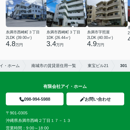
糸満市西崎町３丁目
糸満市西崎町３丁目
糸満市字照屋
2
2LDK (39.00㎡)
1DK (26.44㎡)
2LDK (40.00㎡)
4.8
3.4
4.9
万円
万円
万円
イ・ホーム
南城市の賃貸居住用一覧
東宝ビル21
301
有限会社アイ・ホーム
098-994-5988
お問い合わせ
〒901-0305
沖縄県糸満市西崎２丁目１７－１３
営業時間：
9:00～18:00