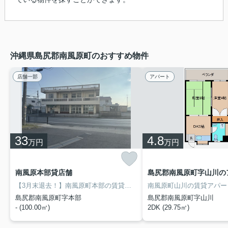
沖縄県島尻郡南風原町のおすすめ物件
店舗一部
アパート
33
4.8
万円
万円
南風原本部貸店舗
島尻郡南風原町字山川の
【3月末退去！】南風原町本部の賃貸店舗です♪☆通り沿いで目立ちます☆駐車場15台あり！☆用途いろいろ相談のります☆糸満市・南部エリアの賃貸マンション探しは、物件情報・町情報満載のアイ・ホームをご利用下さい！所在地：糸満市西崎2-17-13 ファミリーマート西崎親水公園店となり。
島尻郡南風原町字本部
島尻郡南風原町字山川
- (100.00㎡)
2DK (29.75㎡)