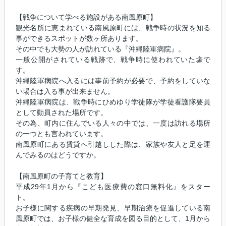
【戦争について学べる施設がある南風原町】
観光名所に恵まれている南風原町には、戦争時の状況を知る
事ができるスポットが数ヶ所あります。
その中でも大勢の人が訪れている『沖縄陸軍病院』。
一般公開がされている戦跡で、戦争時に使われていた壕で
す。
沖縄陸軍病院へ入るには事前予約が必要で、予約をしていな
い場合は入る事が出来ません。
沖縄陸軍病院は、戦争時にひめゆり学徒隊が学徒看護隊要員
として動員された場所です。
その為、町内に住んでいる人々の中では、一度は訪れる場所
の一つとも言われています。
南風原町にある賃貸へ引越しした際は、家族や友人と足を運
んでみるのはどうですか。
【南風原町の子育てと教育】
平成29年1月から『こども医療費の窓口無料化』をスター
ト。
お子様に関する疾病の早期発見、早期治療を促進している南
風原町では、お子様の健全な育成を図る目的として、1月から