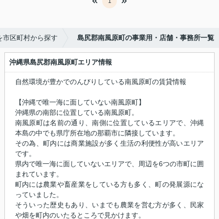
1
を市区町村から探す
島尻郡南風原町の事業用・店舗・事務所一覧
沖縄県島尻郡南風原町エリア情報
自然環境が豊かでのんびりしている南風原町の賃貸情報
【沖縄で唯一海に面していない南風原町】
沖縄県の南部に位置している南風原町。
南風原町は名前の通り、南側に位置しているエリアで、沖縄
本島の中でも県庁所在地の那覇市に隣接しています。
その為、町内には商業施設が多く生活の利便性が高いエリア
です。
県内で唯一海に面していないエリアで、周辺を6つの市町に囲
まれています。
町内には農業や畜産業をしている方も多く、町の発展源にな
っていました。
そういった歴史もあり、いまでも農業を営む方が多く、民家
や畑を町内のいたるところで見かけます。