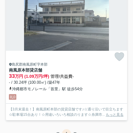
島尻郡南風原町字本部
南風原本部貸店舗
33
万円 (1.09万円/坪)
管理/共益費-
- / 30.24坪 (100.00㎡) /築47年
沖縄都市モノレール「首里」駅 徒歩54分
礼0
【3月末退去！】南風原町本部の賃貸店舗です♪☆通り沿いで目立ちます
☆駐車場15台あり！☆用途いろいろ相談のります☆糸満市...
もっと見る