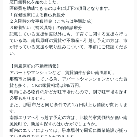
窓口無料化を始めました。
医療費を助成できるのは主に以下の項目となります。
１保健医療による自己負担分
２入院時の食事負担金（こちらは半額助成）
３療養払い（補装具等）の保険診療分
記載している支援制度以外にも、子育てに関する支援を行っ
ている為、南風原町の賃貸や不動産へ引越し予定の方は、市
が行っている支援や取り組みについて、事前にご確認くださ
い。
【南風原町の不動産情報】
アパートやマンションなど、賃貸物件が多い南風原町。
那覇市と隣接している為、アパートやマンションといった賃
貸も多く、１Kの家賃相場は約5万円。
町内にある物件の殆どが駐車場付なので、別で駐車場を探す
必要もありません。
また、那覇市だと同じ条件で約1万円以上も値段が変わりま
す。
南部エリアへ引っ越す予定の方は、比較的家賃価格が低い南
風原町で、新居を探すのはいかがでしょうか。
町内のエリアによっては、駐車場付で周辺に商業施設が揃っ
ている物件を探すことができます。