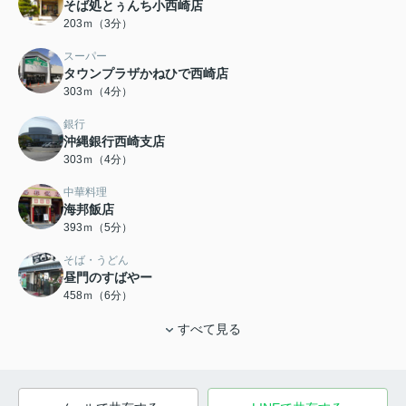
そば処とぅんち小西崎店
203ｍ（3分）
スーパー
タウンプラザかねひで西崎店
303ｍ（4分）
銀行
沖縄銀行西崎支店
303ｍ（4分）
中華料理
海邦飯店
393ｍ（5分）
そば・うどん
昼門のすばやー
458ｍ（6分）
すべて見る