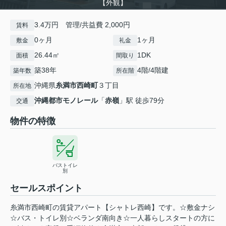
【外観】
3.4万円 管理/共益費 2,000円
賃料
0ヶ月
1ヶ月
敷金
礼金
26.44㎡
1DK
面積
間取り
築38年
4階/4階建
築年数
所在階
沖縄県
糸満市
西崎町
３丁目
所在地
沖縄都市モノレール
「
赤嶺
」駅 徒歩79分
交通
物件の特徴
バストイレ
別
セールスポイント
糸満市西崎町の賃貸アパート【シャトレ西崎】です。☆敷金ナシ
☆バス・トイレ別☆ベランダ南向き☆一人暮らしスタートの方に