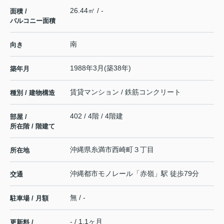
26.44㎡ / -
面積 /
バルコニー面積
南
向き
1988年3月(築38年)
築年月
賃貸マンション / 鉄筋コンクリート
種別 / 建物構造
402 / 4階 / 4階建
部屋 /
所在階 / 階建て
沖縄県
糸満市
西崎町
３丁目
所在地
沖縄都市モノレール
「
赤嶺
」駅 徒歩79分
交通
無 / -
駐車場 / 月額
- / 1.1ヶ月
更新料 /