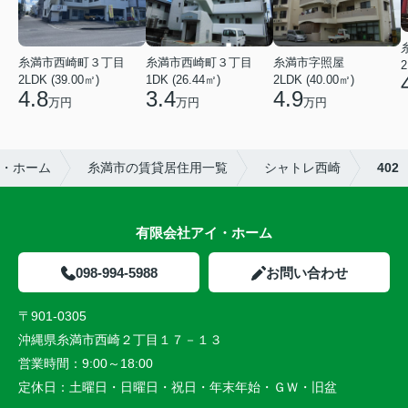
糸満市西崎町３丁目
糸満市西崎町３丁目
糸満市字照屋
2
2LDK (39.00㎡)
1DK (26.44㎡)
2LDK (40.00㎡)
4.8
3.4
4.9
万円
万円
万円
・ホーム
糸満市の賃貸居住用一覧
シャトレ西崎
402
有限会社アイ・ホーム
098-994-5988
お問い合わせ
〒901-0305
沖縄県糸満市西崎２丁目１７－１３
営業時間：
9:00～18:00
定休日：
土曜日・日曜日・祝日・年末年始・ＧＷ・旧盆