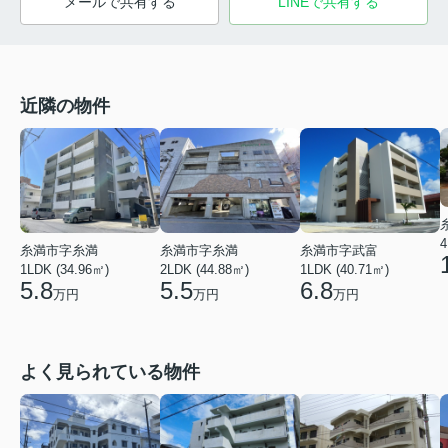
メールで共有する
LINEで共有する
近隣の物件
4
糸満市字糸満
糸満市字糸満
糸満市字武富
1LDK (34.96㎡)
2LDK (44.88㎡)
1LDK (40.71㎡)
5.8
5.5
6.8
万円
万円
万円
よく見られている物件