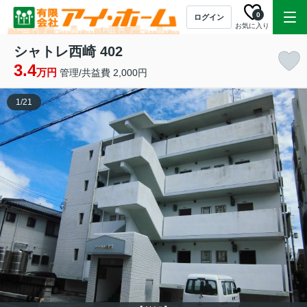
0
ログイン
お気に入り
シャトレ西崎 402
3.4
万円
管理/共益費 2,000円
1
/
21