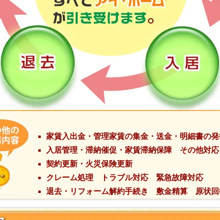
家賃入出金・管理家賃の集金・送金・明細書の発
入居管理・滞納催促・家賃滞納保障 その他対応
契約更新・火災保険更新
クレーム処理 トラブル対応 緊急故障対応
退去・リフォーム解約手続き 敷金精算 原状回