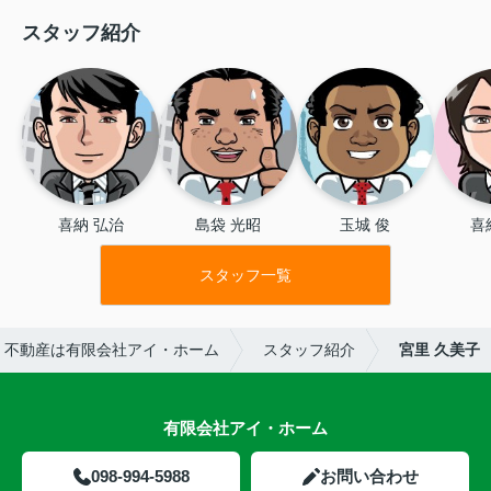
スタッフ紹介
喜納 弘治
島袋 光昭
玉城 俊
喜
スタッフ一覧
・不動産は有限会社アイ・ホーム
スタッフ紹介
宮里 久美子
有限会社アイ・ホーム
098-994-5988
お問い合わせ