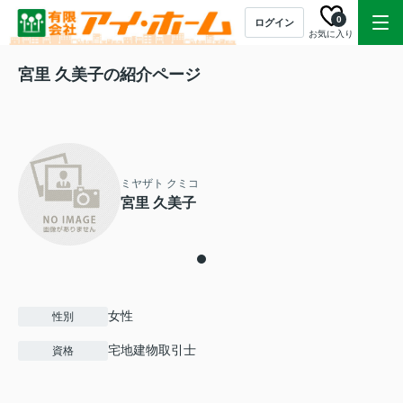
0
ログイン
お気に入り
宮里 久美子の紹介ページ
ミヤザト クミコ
宮里 久美子
女性
性別
宅地建物取引士
資格