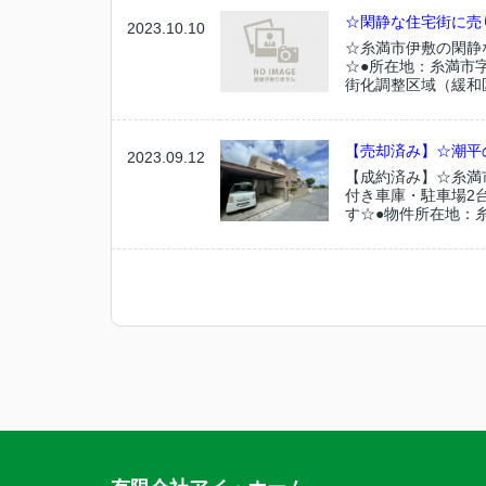
☆閑静な住宅街に売
2023.10.10
☆糸満市伊敷の閑静
☆●所在地：糸満市字
街化調整区域（緩和区
【売却済み】☆潮平
2023.09.12
【成約済み】☆糸満
付き車庫・駐車場2
す☆●物件所在地：糸満