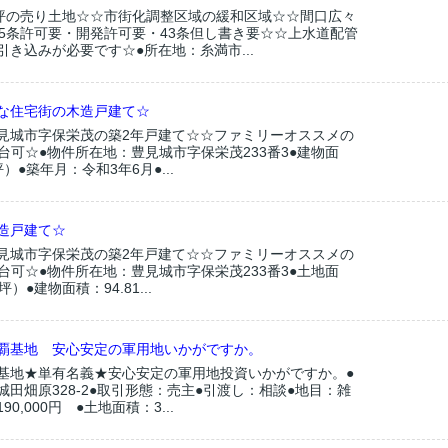
6坪の売り土地☆☆市街化調整区域の緩和区域☆☆間口広々
第5条許可要・開発許可要・43条但し書き要☆☆上水道配管
き込みが必要です☆●所在地：糸満市...
な住宅街の木造戸建て☆
見城市字保栄茂の築2年戸建て☆☆ファミリーオススメの
3台可☆●物件所在地：豊見城市字保栄茂233番3●建物面
6坪）●築年月：令和3年6月●...
造戸建て☆
見城市字保栄茂の築2年戸建て☆☆ファミリーオススメの
3台可☆●物件所在地：豊見城市字保栄茂233番3●土地面
2坪）●建物面積：94.81...
覇基地 安心安定の軍用地いかがですか。
基地★単有名義★安心安定の軍用地投資いかがですか。●
田畑原328-2●取引形態：売主●引渡し：相談●地目：雑
90,000円 ●土地面積：3...