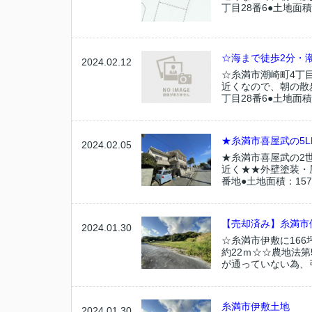
丁目28番6●土地面積：
☆海まで徒歩2分・
2024.02.12
☆糸満市潮崎町4丁
近くなので、朝の散
丁目28番6●土地面積：
★糸満市喜屋武の5L
2024.02.05
★糸満市喜屋武の2
近く★★外壁塗装・
番地●土地面積：157.
【売却済み】糸満市
2024.01.30
☆糸満市伊敷に16
約22ｍ☆☆農地法
が通っていない為、引
糸満市伊敷土地
2024.01.30