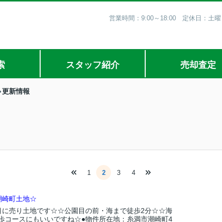
営業時間：9:00～18:00 定休日
索
スタッフ紹介
売却査定
更新情報
1
2
3
4
潮崎町土地☆
目に売り土地です☆☆公園目の前・海まで徒歩2分☆☆海
歩コースにもいいですね☆●物件所在地：糸満市潮崎町4