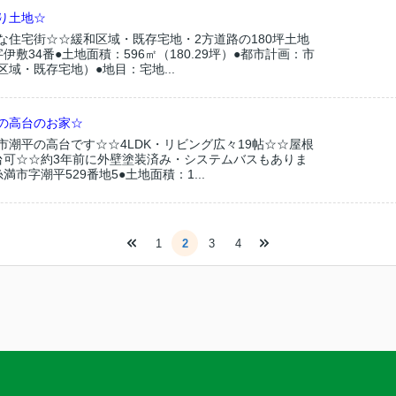
り土地☆
な住宅街☆☆緩和区域・既存宅地・2方道路の180坪土地
伊敷34番●土地面積：596㎡（180.29坪）●都市計画：市
域・既存宅地）●地目：宅地...
の高台のお家☆
市潮平の高台です☆☆4LDK・リビング広々19帖☆☆屋根
台可☆☆約3年前に外壁塗装済み・システムバスもありま
市字潮平529番地5●土地面積：1...
1
2
3
4