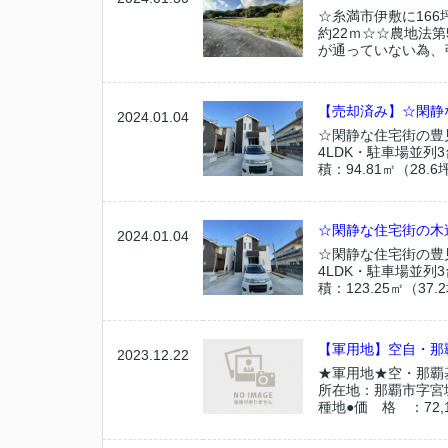
☆糸満市伊敷に16
約22ｍ☆☆農地法
が通っていない為、引
【売却済み】☆閑静
2024.01.04
☆閑静な住宅街の豊
4LDK・駐車場並列
積：94.81㎡（28.
☆閑静な住宅街の木
2024.01.04
☆閑静な住宅街の豊
4LDK・駐車場並列
積：123.25㎡（37.
【軍用地】空自・那
2023.12.22
★軍用地★空・那覇
所在地：那覇市字宮城
種地●価 格 ：72,1