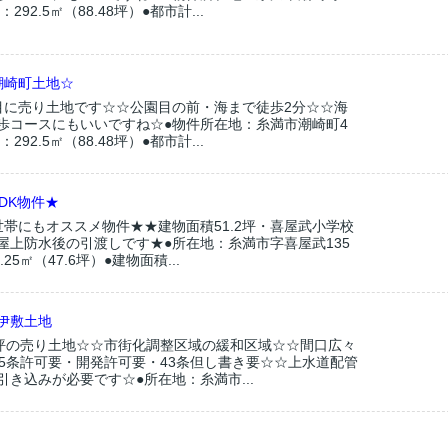
292.5㎡（88.48坪）●都市計...
潮崎町土地☆
目に売り土地です☆☆公園目の前・海まで徒歩2分☆☆海
歩コースにもいいですね☆●物件所在地：糸満市潮崎町4
292.5㎡（88.48坪）●都市計...
DK物件★
世帯にもオススメ物件★★建物面積51.2坪・喜屋武小学校
屋上防水後の引渡しです★●所在地：糸満市字喜屋武135
25㎡（47.6坪）●建物面積...
伊敷土地
6坪の売り土地☆☆市街化調整区域の緩和区域☆☆間口広々
第5条許可要・開発許可要・43条但し書き要☆☆上水道配管
き込みが必要です☆●所在地：糸満市...