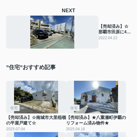
NEXT
【売却済み】☆
那覇市田原に49
坪の売り土地で
2022.04.22
ました☆
”住宅”おすすめ記事
住宅
住宅
【売却済み】☆南城市大里稲嶺
【売却済み】★八重瀬町伊覇の
の平屋戸建て☆
リフォーム済み物件★
2025.07.04
2025.04.16