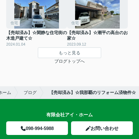
住宅
住宅
【売却済み】☆閑静な住宅街の
【売却済み】☆潮平の高台のお
木造戸建て☆
家☆
2024.01.04
2023.09.12
もっと見る
ブログトップへ
ホーム
ブログ
【売却済み】☆我那覇のリフォーム済物件☆
有限会社アイ・ホーム
098-994-5988
お問い合わせ