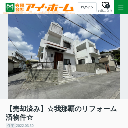
0
ログイン
お気に入り
【売却済み】☆我那覇のリフォーム
済物件☆
住宅
2022.03.30