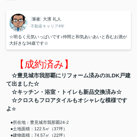
大濱 礼人
筆者
不動産キャリア4年
☆明るく元気いっぱいです♪仲間と和気あいあいと呑むお酒が
大好きな34歳です☆
【成約済み】
☆豊見城市我那覇にリフォーム済みの3LDK戸建
て出ました☆
☆キッチン・浴室・トイレも新品交換済み☆
☆クロスもフロアタイルもオシャレな模様です
よ
☆
●
所在地：豊見城市我那覇24-2
●土地面積：122.5㎡（37坪）
●建物面積：74.57㎡（22坪）