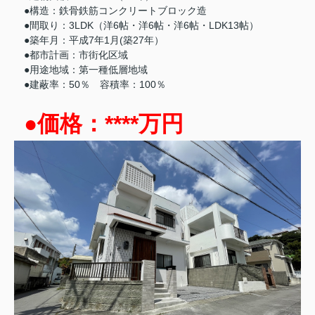
●構造：鉄骨鉄筋コンクリートブロック造
●間取り：3LDK（洋6帖・洋6帖・洋6帖・LDK13帖）
●築年月：平成7年1月(築27年）
●都市計画：市街化区域
●用途地域：第一種低層地域
●建蔽率：50％ 容積率：100％
●価格：****万円