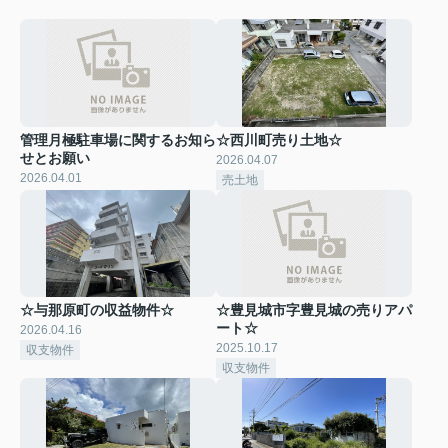
管理月極駐車場に関するお知ら
☆西川町売り土地☆
せとお願い
2026.04.07
2026.04.01
売土地
☆与那原町の収益物件☆
☆豊見城市字豊見城の売りアパ
ート☆
2026.04.16
2025.10.17
収支物件
収支物件