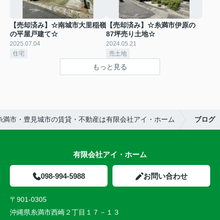
【売却済み】☆南城市大里稲嶺
【売却済み】☆糸満市伊原の
の平屋戸建て☆
87坪売り土地☆
2025.07.04
2024.05.21
住宅
売土地
もっと見る
糸満市・豊見城市の賃貸・不動産は有限会社アイ・ホーム
ブログ
有限会社アイ・ホーム
098-994-5988
お問い合わせ
〒901-0305
沖縄県糸満市西崎２丁目１７－１３