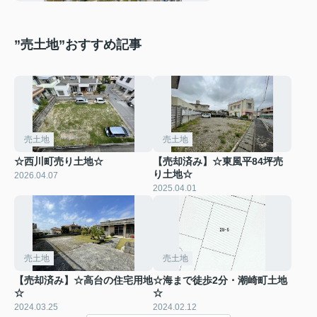
”売土地”おすすめ記事
売土地
売土地
☆西川町売り土地☆
【売却済み】☆東風平84坪売
り土地☆
2026.04.07
2025.04.01
売土地
売土地
【売却済み】☆高台の住宅用地
☆海まで徒歩2分・潮崎町土地
☆
☆
2024.03.25
2024.02.12