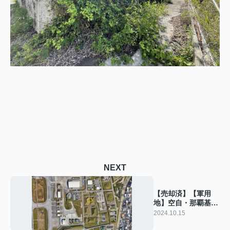
NEXT
【売却済】【軍用
地】空自・那覇基
地 安心安定の軍用
2024.10.15
地いかがですか。