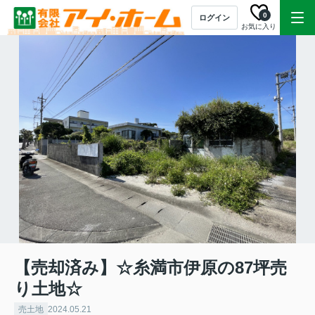
0
ログイン
お気に入り
【売却済み】☆糸満市伊原の87坪売
り土地☆
売土地
2024.05.21