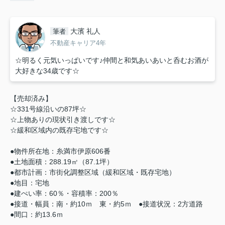
大濱 礼人
筆者
不動産キャリア4年
☆明るく元気いっぱいです♪仲間と和気あいあいと呑むお酒が
大好きな34歳です☆
【売却済み】
☆331号線沿いの87坪☆
☆上物ありの現状引き渡しです☆
☆緩和区域内の既存宅地です☆
●物件所在地：糸満市伊原606番
●土地面積：288.19㎡（87.1坪）
●都市計画：市街化調整区域（緩和区域・既存宅地）
●地目：宅地
●建ぺい率：60％・容積率：200％
●接道・幅員：南・約10ｍ 東・約5ｍ ●接道状況：2方道路
●間口：約13.6ｍ