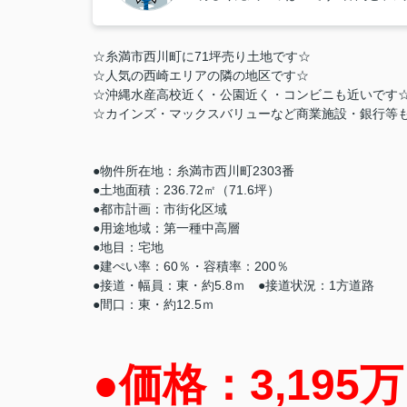
☆糸満市西川町に71坪売り土地です☆
☆人気の西崎エリアの隣の地区です☆
☆沖縄水産高校近く・公園近く・コンビニも近いです
☆カインズ・マックスバリューなど商業施設・銀行等
●物件所在地：糸満市西川町2303番
●土地面積：236.72㎡（71.6坪）
●都市計画：市街化区域
●用途地域：第一種中高層
●地目：宅地
●建ぺい率：60％・容積率：200％
●接道・幅員：東・約5.8ｍ ●接道状況：1方道路
●間口：東・約12.5ｍ
●価格：3,195