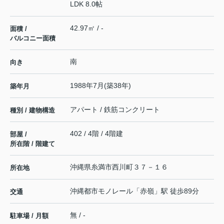
LDK 8.0帖
42.97㎡ / -
面積 /
バルコニー面積
南
向き
1988年7月(築38年)
築年月
アパート / 鉄筋コンクリート
種別 / 建物構造
402 / 4階 / 4階建
部屋 /
所在階 / 階建て
沖縄県
糸満市
西川町
３７－１６
所在地
沖縄都市モノレール
「
赤嶺
」駅 徒歩89分
交通
無 / -
駐車場 / 月額