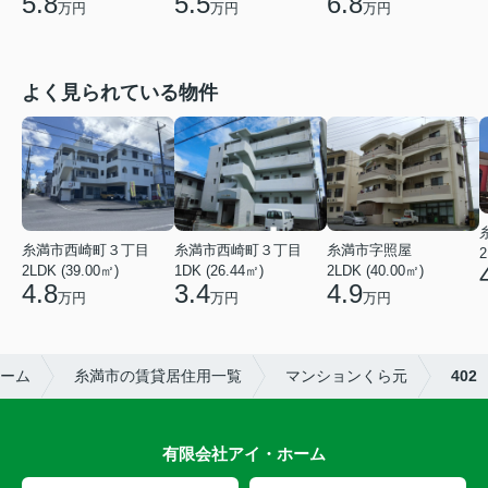
5.8
5.5
6.8
万円
万円
万円
よく見られている物件
糸満市西崎町３丁目
糸満市西崎町３丁目
糸満市字照屋
2
2LDK (39.00㎡)
1DK (26.44㎡)
2LDK (40.00㎡)
4.8
3.4
4.9
万円
万円
万円
ーム
糸満市の賃貸居住用一覧
マンションくら元
402
有限会社アイ・ホーム