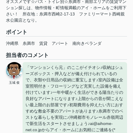
オススメです☆バス・トイレ別☆糸満市・南部エリアの賃貸マン
ション探しは、物件情報・町情報満載のアイ・ホームをご利用下
さい！ 所在地：糸満市西崎2-17-13 ファミリーマート西崎親
水公園店となり。
ポイント
沖縄県
糸満市
賃貸
アパート
南向きベランダ
担当者のコメント
「マンションくら元」のここがイチオシ♪収納はシュ
ーズボックス・押入などが備え付けられているの
で、衣類や日用品の収納に重宝します♪室内設備は全
玉城 俊
室照明付き・フローリングなど充実した設備を備え
付けています♪一年中暖かく生活ができる陽当たりの
良好なアパートになります♪上階からの音が聞こえな
い最上階のお部屋です♪初期費用を抑えたい方におす
すめな敷金不要のアパートがあります♪糸満市でのベ
ストな暮らしを実現に♪沖縄都市モノレール赤嶺周辺
で新生活をスタートさせましょう♪ai@aihome-
net.co.jpからアイ・ホームにお気軽にご連絡を(*