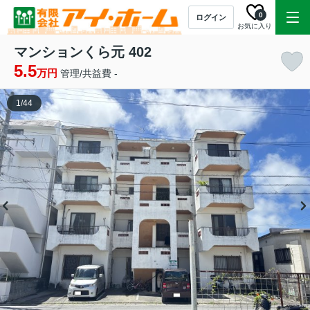
0
ログイン
お気に入り
マンションくら元 402
5.5
万円
管理/共益費 -
1
/
44