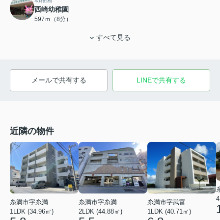
幼稚園
西崎幼稚園
597ｍ（8分）
すべて見る
メールで共有する
LINEで共有する
近隣の物件
4
糸満市字糸満
糸満市字糸満
糸満市字武富
1LDK (34.96㎡)
2LDK (44.88㎡)
1LDK (40.71㎡)