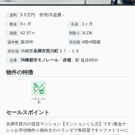
5.5万円 管理/共益費 -
賃料
0ヶ月
1ヶ月
敷金
礼金
42.97㎡
3LDK
面積
間取り
築38年
4階/4階建
築年数
所在階
沖縄県
糸満市
西川町
３７－１６
所在地
沖縄都市モノレール
「
赤嶺
」駅 徒歩89分
交通
物件の特徴
バストイレ
別
セールスポイント
糸満市西川の賃貸マンション【マンションくら元】です♪敷金ナ
シ☆お手頃物件☆南向きのベランダで角部屋です☆ファミリーに