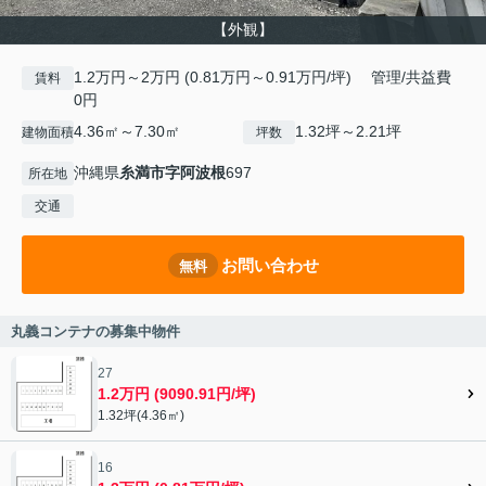
【外観】
1.2万円～2万円 (0.81万円～0.91万円/坪) 管理/共益費
賃料
0円
4.36㎡～7.30㎡
1.32坪～2.21坪
建物面積
坪数
沖縄県
糸満市
字阿波根
697
所在地
交通
お問い合わせ
無料
丸義コンテナの募集中物件
27
1.2万円 (9090.91円/坪)
1.32坪(4.36㎡)
16