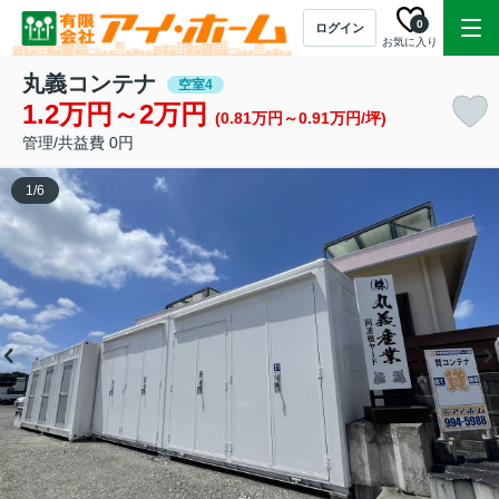
0
ログイン
お気に入り
丸義コンテナ
空室4
1.2万円～2万円
(0.81万円～0.91万円/坪)
管理/共益費 0円
1
/
6