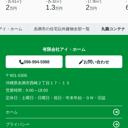
- (5.61㎡)
- (5.32㎡)
- (7.30㎡)
-
2
1.3
2
万円
万円
万円
アイ・ホーム
糸満市の住宅以外建物全部一覧
丸義コンテナ
有限会社アイ・ホーム
098-994-5988
お問い合わせ
〒901-0305
沖縄県糸満市西崎２丁目１７－１３
営業時間：
9:00～18:00
定休日：
土曜日・日曜日・祝日・年末年始・ＧＷ・旧盆
ホーム
プライバシー