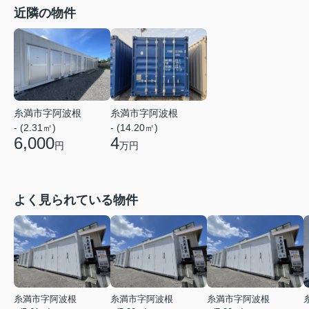
近隣の物件
糸満市字阿波根
糸満市字阿波根
- (2.31㎡)
- (14.20㎡)
6,000
4
円
万円
よく見られている物件
糸満市字阿波根
糸満市字阿波根
糸満市字阿波根