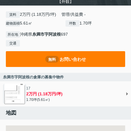
【外観】
2万円 (1.18万円/坪) 管理/共益費 -
賃料
5.61㎡
1.70坪
建物面積
坪数
沖縄県
糸満市
字阿波根
697
所在地
交通
お問い合わせ
無料
糸満市字阿波根の倉庫の募集中物件
17
2万円 (1.18万円/坪)
1.70坪(5.61㎡)
地図