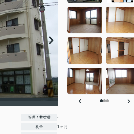
-
管理 / 共益費
1ヶ月
礼金