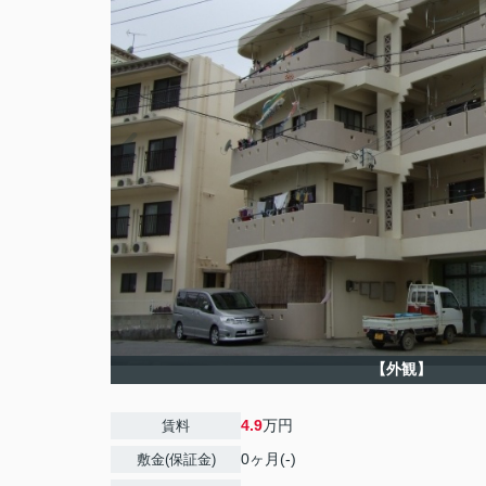
【外観】
4.9
万円
賃料
0ヶ月(-)
敷金(保証金)