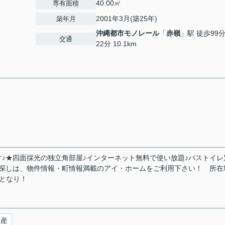
40.00㎡
専有面積
2001年3月(築25年)
築年月
沖縄都市モノレール
「
赤嶺
」駅 徒歩99
交通
22分 10.1km
♪★四面採光の独立角部屋♪インターネット無料で使い放題♪バストイレ
ン探しは、物件情報・町情報満載のアイ・ホームをご利用下さい！ 所在
店となり！
動産