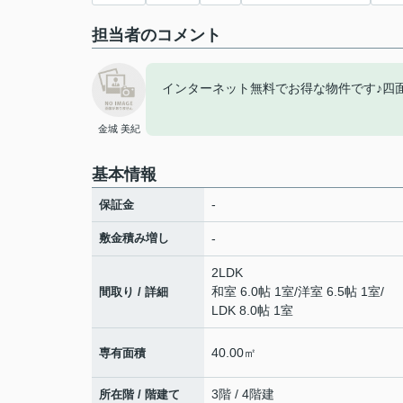
担当者のコメント
インターネット無料でお得な物件です♪四
金城 美紀
基本情報
-
保証金
敷金積み増し
-
2LDK
和室 6.0帖 1室
/
洋室 6.5帖 1室
/
間取り / 詳細
LDK 8.0帖 1室
40.00㎡
専有面積
3階 / 4階建
所在階 / 階建て