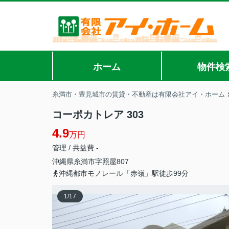
ホーム
物件検
糸満市・豊見城市の賃貸・不動産は有限会社アイ・ホーム
コーポカトレア 303
4.9
万円
管理 / 共益費 -
沖縄県
糸満市
字照屋
807
沖縄都市モノレール「赤嶺」駅徒歩99分
1
/
17