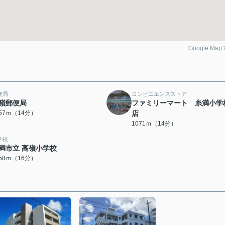
Google Ma
便局
コンビニエンスストア
嶺郵便局
ファミリーマート 糸満小学
057ｍ（14分）
店
1071ｍ（14分）
学校
満市立 高嶺小学校
258ｍ（16分）