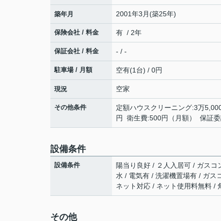
2001年3月(築25年)
築年月
保険会社 / 料金
有 / 2年
保証会社 / 料金
- / -
駐車場 / 月額
空有(1台) / 0円
空家
現況
その他条件
定額ハウスクリーニング:3万5,000円
円 衛生費:500円（月額） 保証委託
設備条件
設備条件
陽当り良好 / ２人入居可 / ガスコン
水 / 電気有 / 洗濯機置場有 / ガ
ネット対応 / ネット使用料無料 /
その他