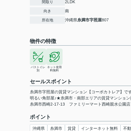
2LDK
間取り
南
向き
沖縄県
糸満市
字照屋
807
所在地
物件の特徴
バストイレ
ネット使用
別
料無料
セールスポイント
糸満市字照屋の賃貸マンション【コーポカトレア】です
明るい角部屋♪★糸満市・南部エリアの賃貸マンショ
糸満市西崎2-17-13 ファミリーマート西崎親水公園
ポイント
沖縄県
糸満市
賃貸
インターネット無料
不