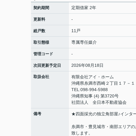
定期借家 2年
契約期間
-
更新料
11戸
総戸数
専属専任媒介
取引態様
-
管理コード
2026年08月18日
次回更新予定日
取扱会社
有限会社アイ・ホーム
沖縄県糸満市西崎２丁目１７－
TEL:098-994-5988
沖縄県知事 (4) 第3720号
社団法人 全日本不動産協会
備考
★四面採光の独立角部屋♪インタ
糸満市・豊見城市・南部エリアの
致します。