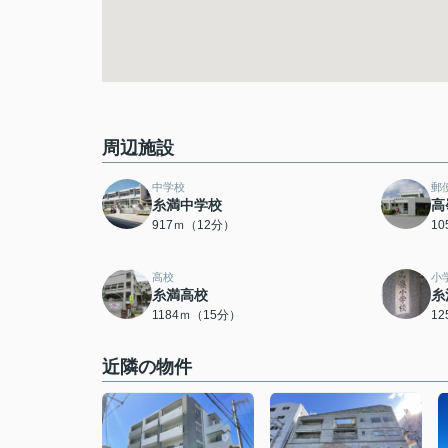
周辺施設
中学校
郵
糸満中学校
高
917ｍ（12分）
1
高校
小
糸満高校
糸
1184ｍ（15分）
1
近隣の物件