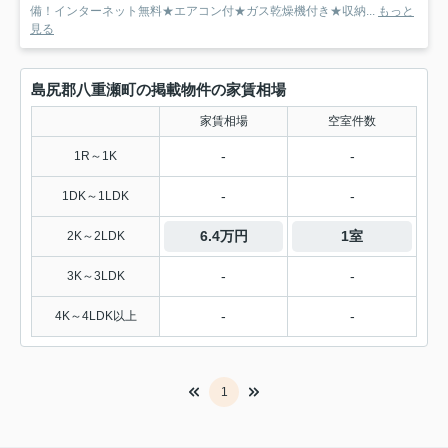
備！インターネット無料★エアコン付★ガス乾燥機付き★収納...
もっと
見る
島尻郡八重瀬町の掲載物件の家賃相場
家賃相場
空室件数
-
-
1R～1K
-
-
1DK～1LDK
6.4万円
1室
2K～2LDK
-
-
3K～3LDK
-
-
4K～4LDK以上
1