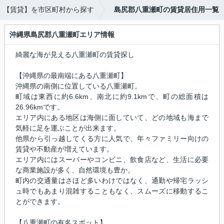
【賃貸】を市区町村から探す
島尻郡八重瀬町の賃貸居住用一覧
沖縄県島尻郡八重瀬町エリア情報
綺麗な海が見える八重瀬町の賃貸探し
【沖縄県の最南端にある八重瀬町】
沖縄県の南側に位置している八重瀬町。
町域は東西に約6.6km、南北に約9.1kmで、町の総面積は
26.96kmです。
エリア内にある地区は海側に面していて、どの地域も海まで
気軽に足を運ぶことが出来ます。
他県から引っ越してくる方に人気で、年々ファミリー向けの
賃貸や不動産が増えています。
エリア内にはスーパーやコンビニ、飲食店など、生活に必要
な商業施設が多く、自然環境も豊か。
町内の交通量はさほど多いわけではなく、通勤や帰宅ラッシ
ュ時でもあまり混雑することもなく、スムーズに移動するこ
とができます。
【八重瀬町の有名スポット】