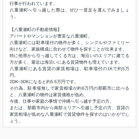
行事が行われています。
八重瀬町へ引っ越した際は、ぜひ一度足を運んでみましょ
う。
【八重瀬町の不動産情報】
アパートやマンションが豊富な八重瀬町。
八重瀬町には駐車場付の物件が多く、シングルやファミリー
向けなど、家族構成に合わせて物件を探すことが出来ます。
特に他県から引っ越してくる方は、海沿いのエリアに建てる
方が多く、最近は海沿いにある賃貸物件も増えています。
八重瀬町にある賃貸の家賃相場は、駐車場付の1Kで約5万
円。
2DK~3DKになると約5.5万円です。
その為、駐車場無しで家賃相場が約6万円の那覇市に比べる
と、八重瀬町の物件は家賃価格が低め。
今後、仕事や家庭の事情で沖縄へ引っ越す予定の方。
または、那覇市内から南部エリアへ引越し予定の方、賃貸の
家賃相場が低めな八重瀬町で賃貸物件を探すのはいかがでし
ょう。