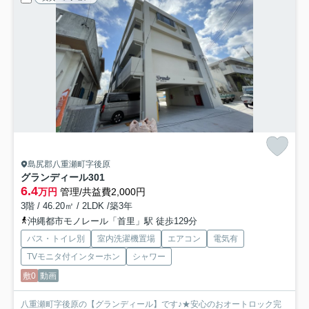
島尻郡八重瀬町字後原
グランディール
301
6.4
万円
管理/共益費2,000円
3階 / 46.20㎡ / 2LDK /築3年
沖縄都市モノレール「首里」駅 徒歩129分
バス・トイレ別
室内洗濯機置場
エアコン
電気有
TVモニタ付インターホン
シャワー
敷0
動画
八重瀬町字後原の【グランディール】です♪★安心のおオートロック完