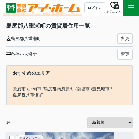
0
ログイン
お気に入り
島尻郡八重瀬町の賃貸居住用一覧
島尻郡八重瀬町
変更
条件から探す
変更
おすすめのエリア
糸満市
/
那覇市
/
島尻郡南風原町
/
南城市
/
豊見城市
/
島尻郡八重瀬町
1
件
賃貸マンション