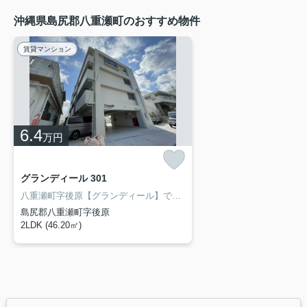
沖縄県島尻郡八重瀬町のおすすめ物件
賃貸マンション
6.4
万円
グランディール 301
八重瀬町字後原【グランディール】です♪★安心のオートロック完備！インターネット無料★エアコン付★ガス乾燥機付き★収納たっぷりのウォークインクローゼットあり★★糸満市・南部エリアの賃貸マンション探しは、物件情報・町情報満載のアイ・ホームをご利用下さい！ 所在地：糸満市西崎2-17-13 ファミリーマート西崎親水公園店となり！
島尻郡八重瀬町字後原
2LDK (46.20㎡)