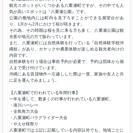
観光スポットがいくつかある八重瀬町ですが、その中でも人
気が高いスポットは『八重瀬公園』です。
公園の敷地内には町内を見下ろすことができる展望台があ
り、1月から2月にかけて桜が咲きます。
その為、その時期は桜を見に来る方も多く、八重瀬公園は観
光客や地元の方で賑わっています。
また、八重瀬町には自然体験を行っている『自然体験学校沖
縄校』があり、カヤックや農業体験が楽しめる観光者向けの
内容です。
自然体験を行う場合は事前予約が必要で、予約は団体から個
人まで受け付けています。
沖縄にある賃貸物件へ引越しした際は一度、家族や友人と共
に足を運んでみましょう。
【八重瀬町で行われている年間行事】
一年を通して、数多くの行事が行われている八重瀬町。
・港川ハーレー
・全島角力大会
・八重瀬町パラグライダー大会
・やえせ桜祭り
八重瀬町では上記に記載している内容以外でも、地域ごとに