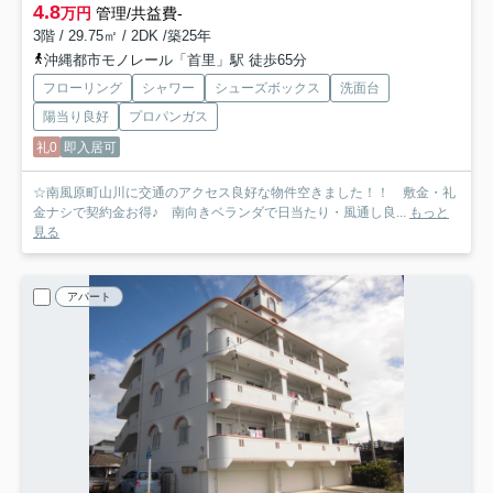
4.8
万円
管理/共益費-
3階 / 29.75㎡ / 2DK /築25年
沖縄都市モノレール「首里」駅 徒歩65分
フローリング
シャワー
シューズボックス
洗面台
陽当り良好
プロパンガス
礼0
即入居可
☆南風原町山川に交通のアクセス良好な物件空きました！！ 敷金・礼
金ナシで契約金お得♪ 南向きベランダで日当たり・風通し良...
もっと
見る
アパート