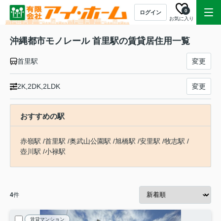
0
ログイン
お気に入り
沖縄都市モノレール 首里駅の賃貸居住用一覧
首里駅
変更
2K,2DK,2LDK
変更
おすすめの駅
赤嶺駅
/
首里駅
/
奥武山公園駅
/
旭橋駅
/
安里駅
/
牧志駅
/
壺川駅
/
小禄駅
4
件
賃貸マンション