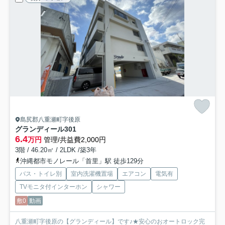
島尻郡八重瀬町字後原
グランディール
301
6.4
万円
管理/共益費2,000円
3階 / 46.20㎡ / 2LDK /築3年
沖縄都市モノレール「首里」駅 徒歩129分
バス・トイレ別
室内洗濯機置場
エアコン
電気有
TVモニタ付インターホン
シャワー
敷0
動画
八重瀬町字後原の【グランディール】です♪★安心のおオートロック完