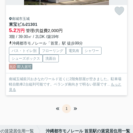
南城市玉城
東宝ビル21
301
5.2
万円
管理/共益費2,000円
3階 / 39.00㎡ / 2LDK /築19年
沖縄都市モノレール「首里」駅 徒歩99分
バス・トイレ別
フローリング
電気有
シャワー
シューズボックス
洗面台
礼0
即入居可
南城玉城前川おきなわワールド近くに2階角部屋が空きました。駐車場
軽自動車2台縦列可能です。ベランダ南向きで明るい部屋です...
もっと
見る
1
ルの賃貸居住用一覧
沖縄都市モノレール 首里駅の賃貸居住用一覧