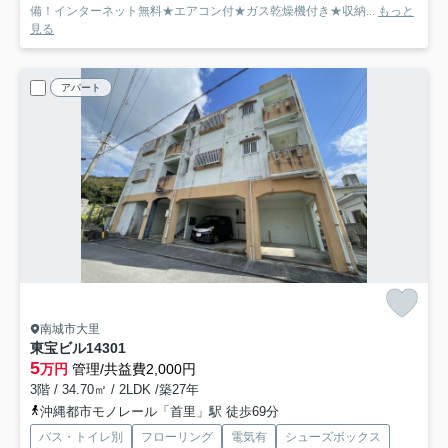
備！インターネット無料★エアコン付★ガス乾燥機付き★収納...
もっと
見る
アパート
南城市大里
東宝ビル14
301
5
万円
管理/共益費2,000円
3階 / 34.70㎡ / 2LDK /築27年
沖縄都市モノレール「首里」駅 徒歩69分
バス・トイレ別
フローリング
電気有
シューズボックス